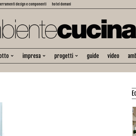
serramenti design e componenti
hotel domani
otto
impresa
progetti
guide
video
amb
Ambiente
E
Cucina