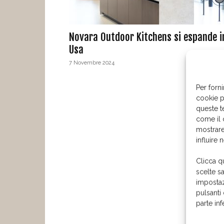
Novara Outdoor Kitchens si espande i
Usa
7 Novembre 2024
Per forni
cookie p
queste t
come il 
mostrare
influire 
Clicca q
scelte s
impostaz
pulsanti
parte in