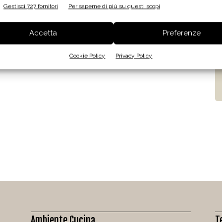
Gestisci 727 fornitori
Per saperne di più su questi scopi
Accetta
Preferenze
Cookie Policy
Privacy Policy
Ambiente Cucina
T