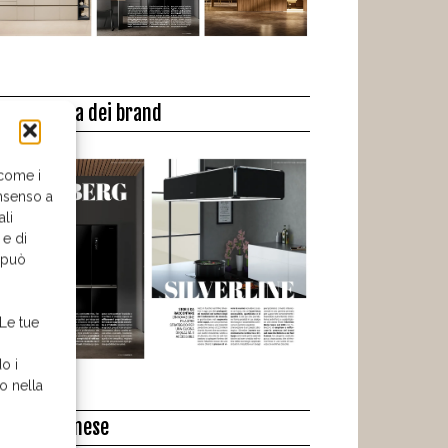
a biblioteca dei brand
 come i
nsenso a
ali
 e di
o può
 Le tue
o i
o nella
l libro del mese