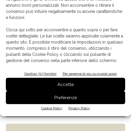
La biblioteca dei brand
annunci (non) personalizzati. Non acconsentire o ritirare il
consenso può influire negativamente su alcune caratteristiche
e funzioni.
Clicca qui sotto per acconsentire a quanto sopra o per fare
scelte dettagliate. Le tue scelte saranno applicate solamente a
questo sito. È possibile modificare le impostazioni in qualsiasi
momento, compreso il ritiro del consenso, utilizzando i
pulsanti della Cookie Policy o cliccando sul pulsante di
gestione del consenso nella parte inferiore dello schermo.
Gestisci 727 fornitori
Per saperne di più su questi scopi
Accetta
Preferenze
Cookie Policy
Privacy Policy
Il libro del mese