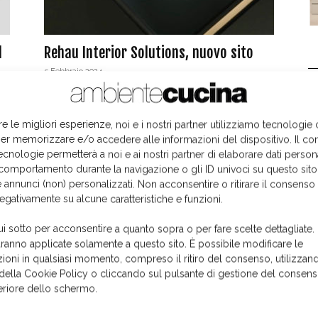
l
Rehau Interior Solutions, nuovo sito
5 Febbraio 2024
L
re le migliori esperienze, noi e i nostri partner utilizziamo tecnologie
er memorizzare e/o accedere alle informazioni del dispositivo. Il co
ecnologie permetterà a noi e ai nostri partner di elaborare dati person
comportamento durante la navigazione o gli ID univoci su questo sito
 annunci (non) personalizzati. Non acconsentire o ritirare il consens
negativamente su alcune caratteristiche e funzioni.
ui sotto per acconsentire a quanto sopra o per fare scelte dettagliate.
aranno applicate solamente a questo sito. È possibile modificare le
ioni in qualsiasi momento, compreso il ritiro del consenso, utilizzand
 della Cookie Policy o cliccando sul pulsante di gestione del consens
feriore dello schermo.
I