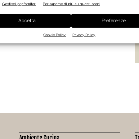
Gestisci 727 fornitori
Per saperne di più su questi scopi
Accetta
Preferenze
Cookie Policy
Privacy Policy
Ambiente Cucina
T