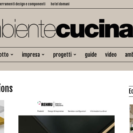
serramenti design e componenti
hotel domani
otto
impresa
progetti
guide
video
amb
Ambiente
ions
E
Cucina