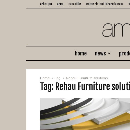
arketipo
area
casastile
come ristrutturare la casa
home
news
prod
Home
Tag
Rehau Furniture solutions
Tag: Rehau Furniture solut