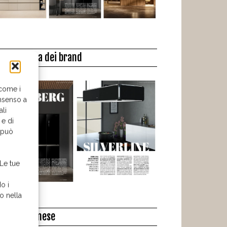
a biblioteca dei brand
 come i
nsenso a
ali
 e di
o può
 Le tue
o i
o nella
l libro del mese