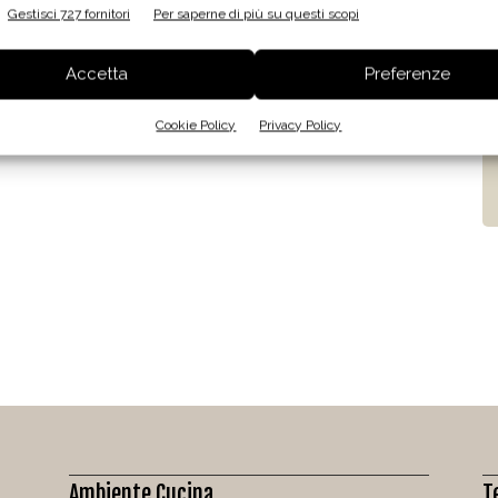
Gestisci 727 fornitori
Per saperne di più su questi scopi
Accetta
Preferenze
Cookie Policy
Privacy Policy
Ambiente Cucina
T