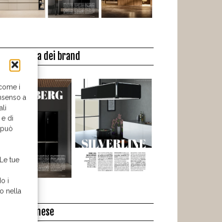
a biblioteca dei brand
 come i
nsenso a
ali
 e di
o può
 Le tue
o i
o nella
l libro del mese