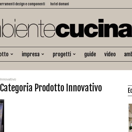
serramenti design e componenti
hotel domani
otto
impresa
progetti
guide
video
amb
Ambiente
Innovativo
 Categoria Prodotto Innovativo
E
Cucina