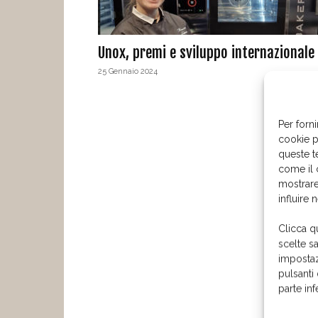
Unox, premi e sviluppo internazionale
25 Gennaio 2024
Per forni
cookie p
queste t
come il 
mostrare
influire 
Clicca q
scelte s
impostaz
pulsanti
parte in