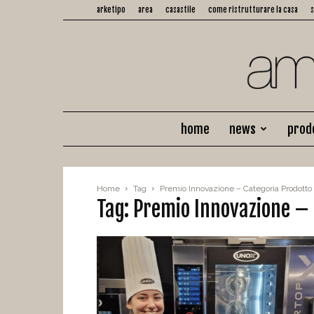
arketipo
area
casastile
come ristrutturare la casa
home
news
prod
Home
Tag
Premio Innovazione – Categoria Prodotto 
Tag: Premio Innovazione –