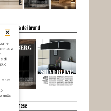
a biblioteca dei brand
 come i
nsenso a
ali
 e di
o può
 Le tue
o i
o nella
l libro del mese