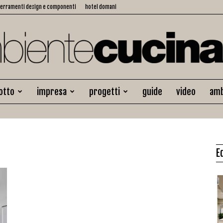
serramenti design e componenti
hotel domani
otto
impresa
progetti
guide
video
amb
Ambiente
E
Cucina