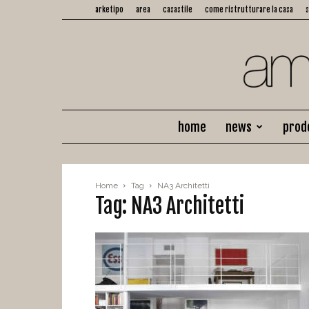
arketipo
area
casastile
come ristrutturare la casa
home
news
prod
Home
Tag
NA3 Architetti
Tag: NA3 Architetti