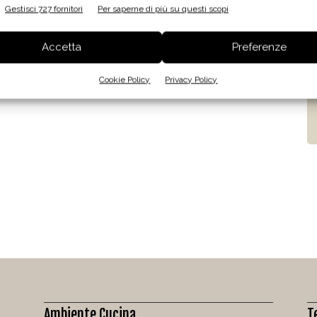
Gestisci 727 fornitori
Per saperne di più su questi scopi
Accetta
Preferenze
Cookie Policy
Privacy Policy
Ambiente Cucina
T