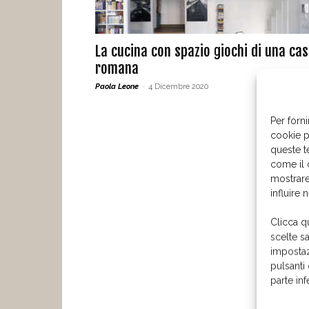
La cucina con spazio giochi di una ca
romana
Paola Leone
-
4 Dicembre 2020
Per forni
cookie p
queste t
come il 
mostrare
influire 
Clicca q
scelte s
impostaz
pulsanti
parte in