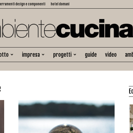
serramenti design e componenti
hotel domani
otto
impresa
progetti
guide
video
amb
Ambiente
e
E
Cucina