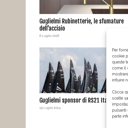
Guglielmi Rubinetterie, le sfumature
dell’acciaio
6 Luglio 2026
Per forni
cookie p
queste t
come il 
mostrare
influire 
Clicca q
scelte s
Guglielmi sponsor di RS21 Italian Clas
impostaz
19 Luglio 2024
pulsanti
parte in