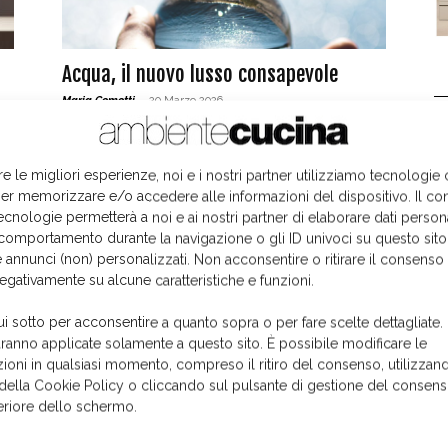
Acqua, il nuovo lusso consapevole
Maria Comotti
-
20 Marzo 2026
L
re le migliori esperienze, noi e i nostri partner utilizziamo tecnologie
er memorizzare e/o accedere alle informazioni del dispositivo. Il co
ecnologie permetterà a noi e ai nostri partner di elaborare dati person
comportamento durante la navigazione o gli ID univoci su questo sito
 annunci (non) personalizzati. Non acconsentire o ritirare il consens
negativamente su alcune caratteristiche e funzioni.
ui sotto per acconsentire a quanto sopra o per fare scelte dettagliate.
aranno applicate solamente a questo sito. È possibile modificare le
s
Guglielmi, nuove finiture di Pura
ioni in qualsiasi momento, compreso il ritiro del consenso, utilizzand
27 Luglio 2023
 della Cookie Policy o cliccando sul pulsante di gestione del consens
feriore dello schermo.
I