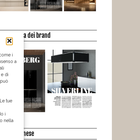
a biblioteca dei brand
 come i
nsenso a
ali
 e di
o può
 Le tue
o i
o nella
l libro del mese