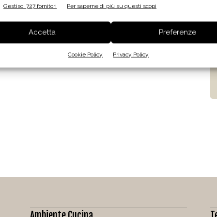
Gestisci 727 fornitori
Per saperne di più su questi scopi
Accetta
Preferenze
Cookie Policy
Privacy Policy
Ambiente Cucina
T