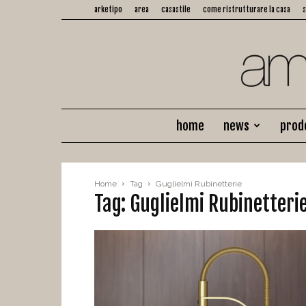
arketipo
area
casastile
come ristrutturare la casa
home
news
prod
Home
Tag
Guglielmi Rubinetterie
Tag: Guglielmi Rubinetteri