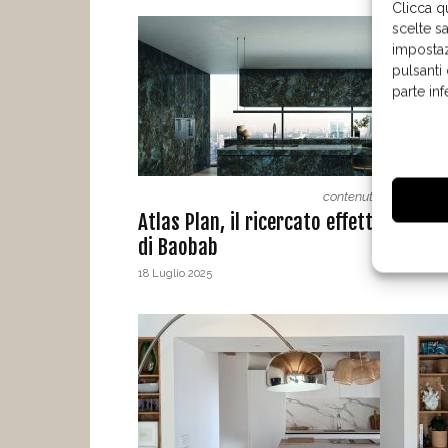
Clicca q
scelte s
impostaz
pulsanti
parte in
contenuto sponsorizz
Atlas Plan, il ricercato effetto marmo
di Baobab
18 Luglio 2025