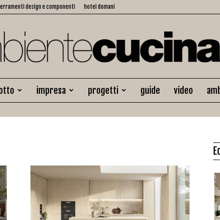
serramenti design e componenti
hotel domani
otto
impresa
progetti
guide
video
amb
Ambiente
E
Cucina