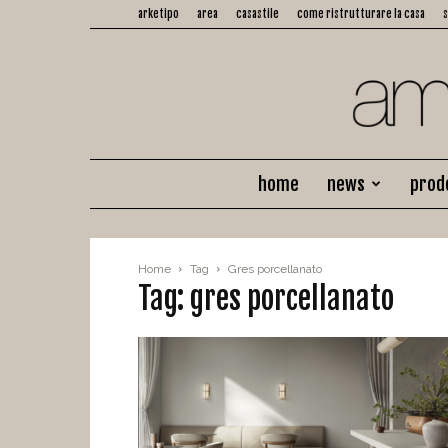
arketipo
area
casastile
come ristrutturare la casa
home
news
prod
Home
Tag
Gres porcellanato
Tag: gres porcellanato