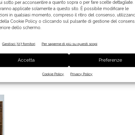
ui sotto per acconsentire a quanto sopra o per fare scelte dettagliate.
aranno applicate solamente a questo sito. È possibile modificare le
ioni in qualsiasi momento, compreso il ritiro del consenso, utilizzand
 della Cookie Policy o cliccando sul pulsante di gestione del consens
feriore dello schermo.
Gestisci 727 fornitori
Per saperne di più su questi scopi
Casalgrande Padana comunica la giuria
ato
Accetta
Preferenze
del Grand Prix
Cookie Policy
Privacy Policy
12 Maggio 2025