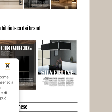
a biblioteca dei brand
 come i
nsenso a
ali
 e di
o può
l libro del mese