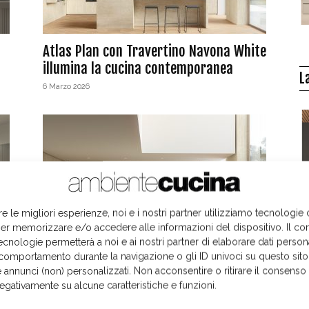
Atlas Plan con Travertino Navona White
illumina la cucina contemporanea
L
6 Marzo 2026
re le migliori esperienze, noi e i nostri partner utilizziamo tecnologie
er memorizzare e/o accedere alle informazioni del dispositivo. Il co
contenuto sponsorizzato
ecnologie permetterà a noi e ai nostri partner di elaborare dati person
Atlas Plan Travertino Navona White,
comportamento durante la navigazione o gli ID univoci su questo sito
 annunci (non) personalizzati. Non acconsentire o ritirare il consens
eleganza senza tempo
negativamente su alcune caratteristiche e funzioni.
I
22 Settembre 2025