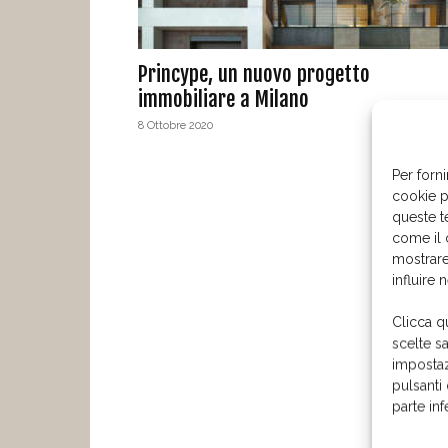
Princype, un nuovo progetto
immobiliare a Milano
8 Ottobre 2020
Per forni
cookie p
queste t
come il 
mostrare
influire 
Clicca q
scelte s
impostaz
pulsanti
parte in