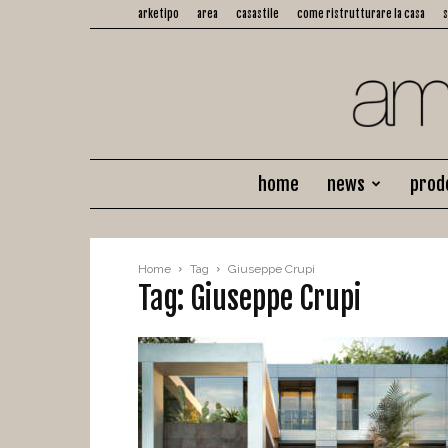
arketipo
area
casastile
come ristrutturare la casa
home
news
prod
Home
Tag
Giuseppe Crupi
Tag: Giuseppe Crupi