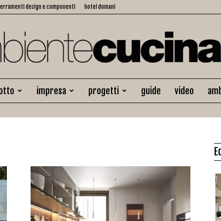
serramenti design e componenti
hotel domani
otto
impresa
progetti
guide
video
amb
Ambiente
E
Cucina