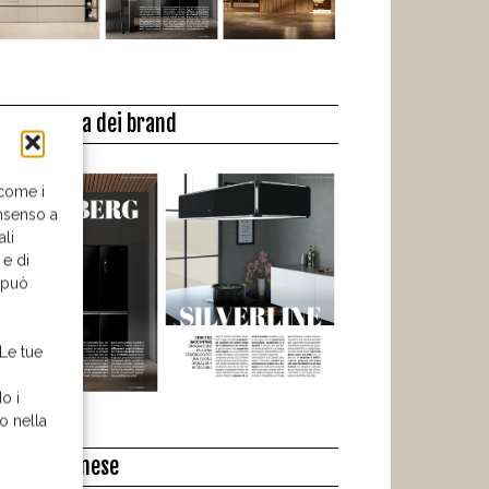
a biblioteca dei brand
 come i
nsenso a
ali
 e di
o può
 Le tue
o i
o nella
l libro del mese