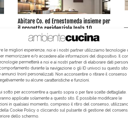
Abitare Co. ed Ernestomeda insieme per
il progetto residenziale Isola 10
L
4 Ottobre 2018
re le migliori esperienze, noi e i nostri partner utilizziamo tecnologie
er memorizzare e/o accedere alle informazioni del dispositivo. Il co
ecnologie permetterà a noi e ai nostri partner di elaborare dati person
comportamento durante la navigazione o gli ID univoci su questo sito
 annunci (non) personalizzati. Non acconsentire o ritirare il consens
negativamente su alcune caratteristiche e funzioni.
ui sotto per acconsentire a quanto sopra o per fare scelte dettagliate.
aranno applicate solamente a questo sito. È possibile modificare le
ioni in qualsiasi momento, compreso il ritiro del consenso, utilizzand
 della Cookie Policy o cliccando sul pulsante di gestione del consens
feriore dello schermo.
I