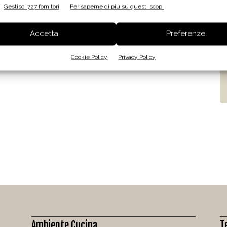
Gestisci 727 fornitori
Per saperne di più su questi scopi
Accetta
Preferenze
Cookie Policy
Privacy Policy
Ambiente Cucina
T