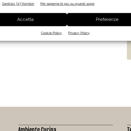
Gestisci 727 fornitori
Per saperne di più su questi scopi
Accetta
Preferenze
Cookie Policy
Privacy Policy
Ambiente Cucina
T