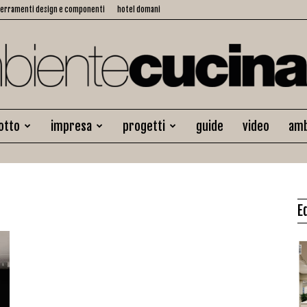
serramenti design e componenti
hotel domani
otto
impresa
progetti
guide
video
amb
Ambiente
E
Cucina