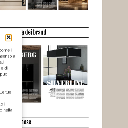
a biblioteca dei brand
 come i
nsenso a
ali
 e di
o può
 Le tue
o i
o nella
l libro del mese