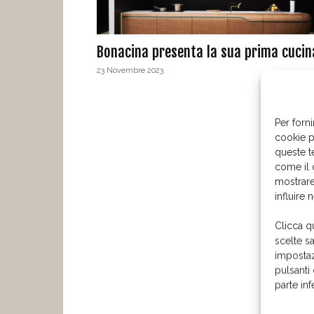
Bonacina presenta la sua prima cucin
23 Novembre 2023
Per forni
cookie p
queste t
come il 
mostrare
influire 
Clicca q
scelte s
impostaz
pulsanti
parte in