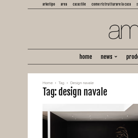
arketipo
area
casastile
come ristrutturare la casa
home
news
prod
Home
Tag
Design navale
Tag: design navale