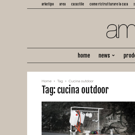
arketipo
area
casastile
come ristrutturare la casa
home
news
prod
Home
Tag
Cucina outdoor
Tag: cucina outdoor