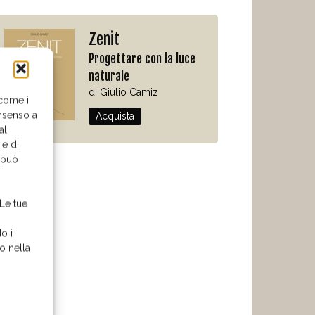
Zenit
Progettare con la luce
naturale
di Giulio Camiz
 come i
nsenso a
Acquista
ali
 e di
o può
 Le tue
o i
o nella