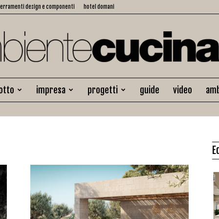
serramenti design e componenti
hotel domani
otto
impresa
progetti
guide
video
amb
Ambiente
E
Cucina