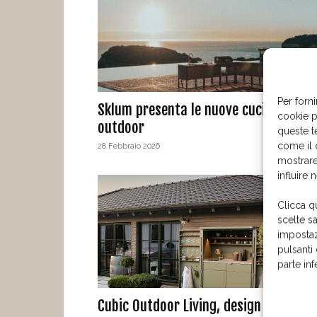
Per forni
Sklum presenta le nuove cucine
cookie p
outdoor
queste t
come il 
28 Febbraio 2026
mostrare
influire 
Clicca q
scelte s
impostaz
pulsanti
parte in
Cubic Outdoor Living, design e pratici