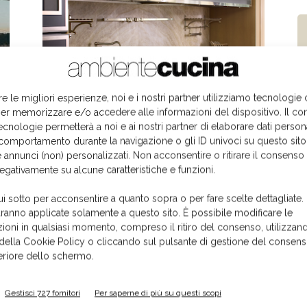
re le migliori esperienze, noi e i nostri partner utilizziamo tecnologie
Officine Gullo partecipa a Decorex 2025
er memorizzare e/o accedere alle informazioni del dispositivo. Il co
14 Luglio 2025
ecnologie permetterà a noi e ai nostri partner di elaborare dati person
comportamento durante la navigazione o gli ID univoci su questo sito
 annunci (non) personalizzati. Non acconsentire o ritirare il consens
negativamente su alcune caratteristiche e funzioni.
ui sotto per acconsentire a quanto sopra o per fare scelte dettagliate.
aranno applicate solamente a questo sito. È possibile modificare le
ioni in qualsiasi momento, compreso il ritiro del consenso, utilizzand
 della Cookie Policy o cliccando sul pulsante di gestione del consens
feriore dello schermo.
tà
The Rok, cucina outdoor tecnologica
Gestisci 727 fornitori
Per saperne di più su questi scopi