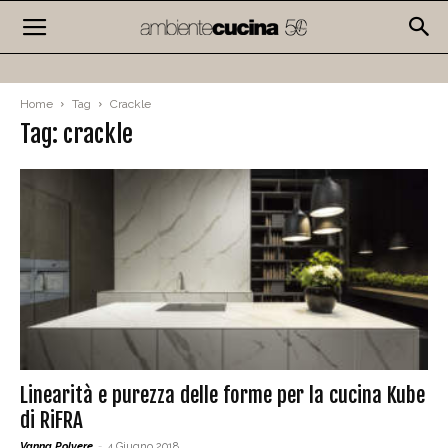
Home
Tag
Crackle
Tag: crackle
Linearità e purezza delle forme per la cucina Kube
di RiFRA
Vanna Polvere
-
4 Giugno 2018