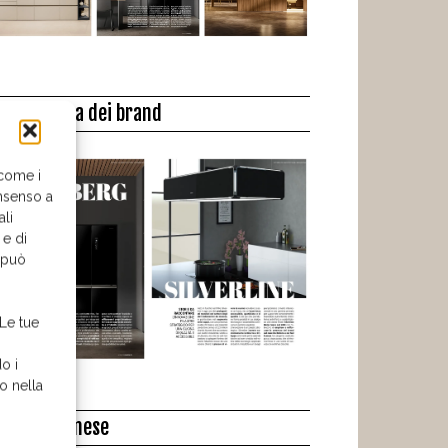
a biblioteca dei brand
 come i
nsenso a
ali
 e di
o può
 Le tue
o i
o nella
l libro del mese