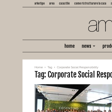
arketipo
area
casastile
come ristrutturare la casa
home
news
prod
Home
Tag
Corporate Social Responsibility
Tag: Corporate Social Respo