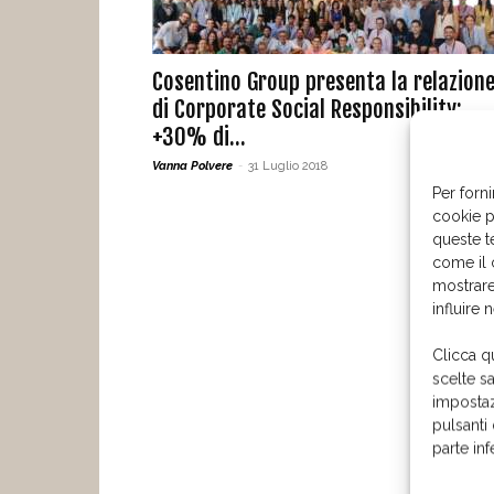
Cosentino Group presenta la relazion
di Corporate Social Responsibility:
+30% di...
Vanna Polvere
-
31 Luglio 2018
Per forni
cookie p
queste t
come il 
mostrare
influire 
Clicca q
scelte s
impostaz
pulsanti
parte in