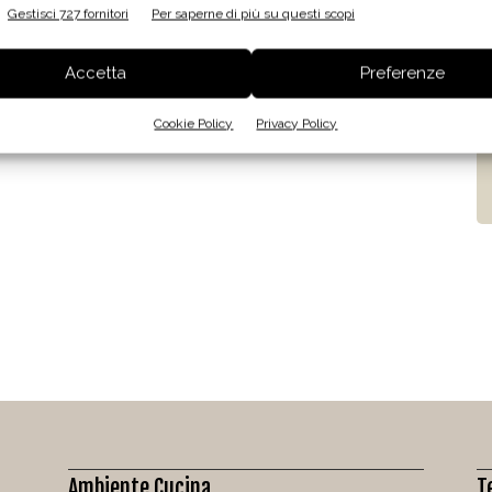
Gestisci 727 fornitori
Per saperne di più su questi scopi
Accetta
Preferenze
Cookie Policy
Privacy Policy
Ambiente Cucina
T