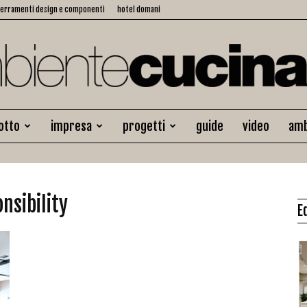
serramenti design e componenti
hotel domani
otto
impresa
progetti
guide
video
amb
Ambiente
nsibility
E
Cucina