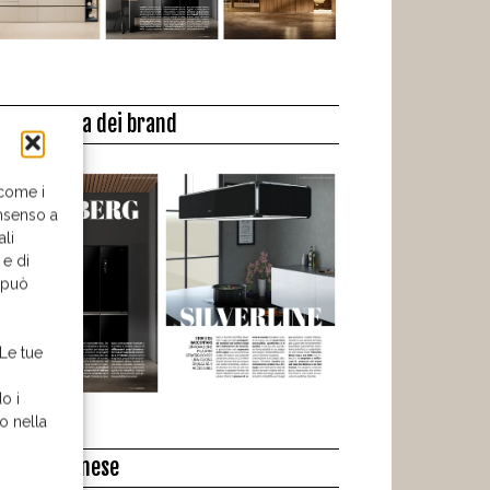
a biblioteca dei brand
 come i
nsenso a
ali
 e di
o può
 Le tue
o i
o nella
l libro del mese