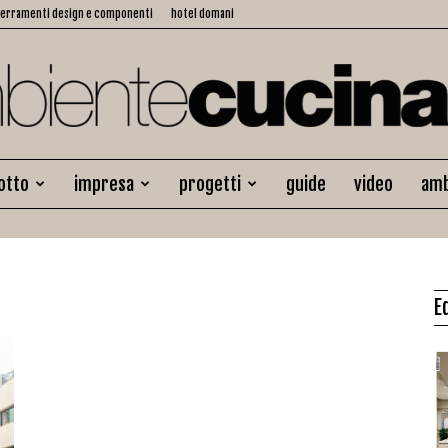
serramenti design e componenti
hotel domani
otto
impresa
progetti
guide
video
amb
Ambiente
E
Cucina