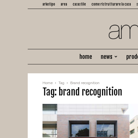
arketipo
area
casastile
come ristrutturare la casa
home
news
prod
Home
Tag
Brand recognition
Tag: brand recognition