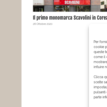
Il primo monomarca Scavolini in Core
26 Ottobre 2020
Per forni
cookie p
queste t
come il 
mostrare
influire 
Clicca q
scelte s
impostaz
pulsanti
parte in