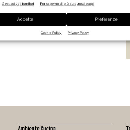
Gestisci 727 fornitori
Per saperne di più su questi scopi
Accetta
Preferenze
Cookie Policy
Privacy Policy
Ambiente Cucina
T