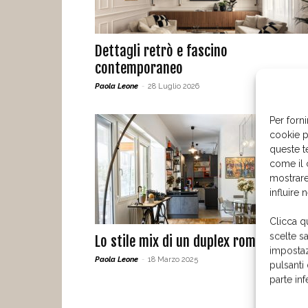
Dettagli retrò e fascino
contemporaneo
Paola Leone
-
28 Luglio 2026
Per forni
cookie p
queste t
come il 
mostrare
influire 
Clicca q
scelte s
Lo stile mix di un duplex romano
impostaz
Paola Leone
-
18 Marzo 2025
pulsanti
parte in