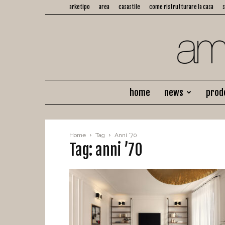
arketipo
area
casastile
come ristrutturare la casa
home
news
prod
Home
Tag
Anni ’70
Tag: anni ’70