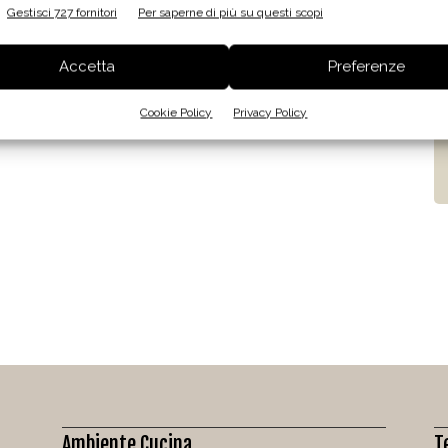
Gestisci 727 fornitori
Per saperne di più su questi scopi
Accetta
Preferenze
Cookie Policy
Privacy Policy
Ambiente Cucina
T