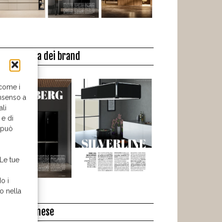
a biblioteca dei brand
 come i
nsenso a
ali
 e di
o può
 Le tue
o i
o nella
l libro del mese