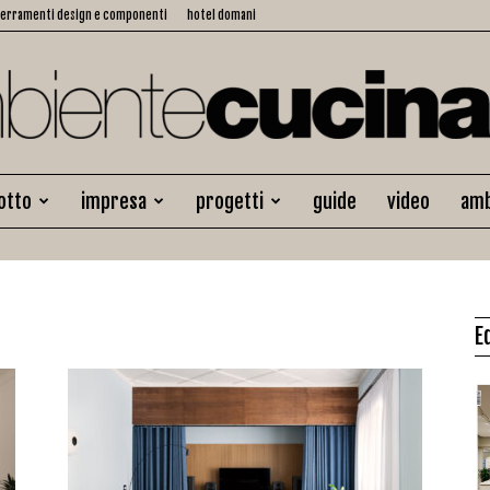
serramenti design e componenti
hotel domani
otto
impresa
progetti
guide
video
amb
Ambiente
E
Cucina