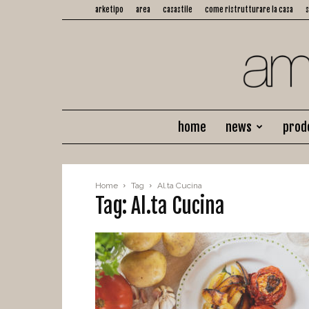
arketipo
area
casastile
come ristrutturare la casa
home
news
prod
Home
Tag
Al.ta Cucina
Tag: Al.ta Cucina