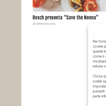
Bosch presenta “Save the Nonna”
29 Settembre 2023
Per forni
cookie p
queste t
come il 
mostrare
influire 
Clicca q
scelte s
impostaz
pulsanti
parte in