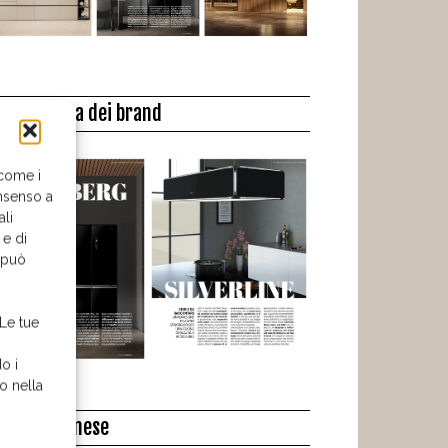
a biblioteca dei brand
 come i
nsenso a
ali
 e di
o può
 Le tue
o i
o nella
l libro del mese