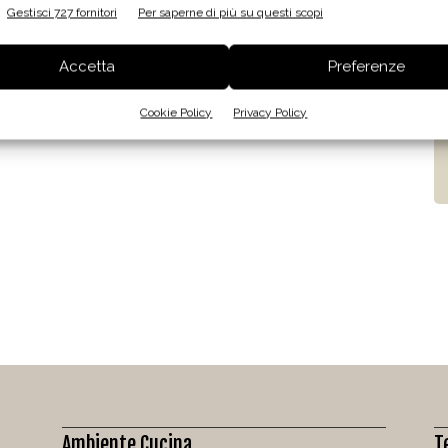
Gestisci 727 fornitori
Per saperne di più su questi scopi
Accetta
Preferenze
Cookie Policy
Privacy Policy
Ambiente Cucina
T