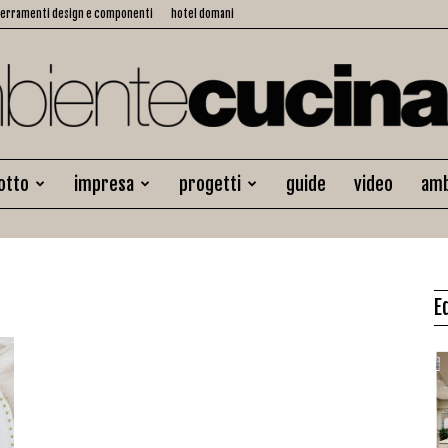
serramenti design e componenti
hotel domani
otto
impresa
progetti
guide
video
amb
Ambiente
E
Cucina