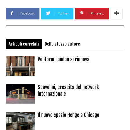
Facebook
Twitter
Pinterest
Articoli correlati
Dello stesso autore
Poliform London si rinnova
Scavolini, crescita del network
internazionale
Il nuovo spazio Henge a Chicago