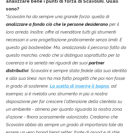
analizzare bene i punti di forza di Scavolini. Quali
sono?
"
Scavolini ha da sempre una grande forza: quella di
analizzare a fondo ciò che le persone desiderano
per il
loro arredo. Inoltre, offre al rivenditore tutti gli strumenti
necessari a una progettazione praticamente senza limiti. E
questo già basterebbe. Ma, analizzando il percorso fatto da
questo marchio, credo che si distingua soprattutto per la
coerenza e la serietà nei riguardi dei suoi
partner
distributivi
. Scavolini è sempre stata fedele alla sua identità
e alla sua linea: non ha mai fatto progetti che poi non fosse
in grado di sostenere.
La scelta di inserire il bagno
, ad
esempio, si è rivelata uno strumento in più a nostra
disposizione per far crescere l'attenzione della clientela su
un ambiente - almeno per quanto riguarda la nostra zona
d'azione - finora scarsamente valorizzato. Crediamo che
Scavolini abbia da sempre un grado di importanza tale da
essere un vero brand trend setter: fonte di mood e di stile,