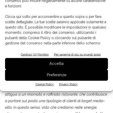
consenso può influire negativamente su alcune caratteristiche
e funzioni.
All'interno dello showroom sono proposte 7 tipologie di cucine, 4 bagni e 2 ambienti
Clicca qui sotto per acconsentire a quanto sopra o per fare
living, offrendo un ventaglio delle possibilità di arredo completo offerto dal marchio
scelte dettagliate. Le tue scelte saranno applicate solamente a
Scavolini.
questo sito. È possibile modificare le impostazioni in qualsiasi
momento, compreso il ritiro del consenso, utilizzando i
Cosa rende speciale il vostro Scavolini Store di
pulsanti della Cookie Policy o cliccando sul pulsante di
Manerbio?
gestione del consenso nella parte inferiore dello schermo.
"
Ha alcune particolarità (risponde Alvaro Ambrosini). Le
Gestisci 727 fornitori
Per saperne di più su questi scopi
dimensioni sono contenute in
250 mq
, eppure gode della
visibilità di 6 vetrine e al suo interno si possono trovare 7
Accetta
cucine (ovvero 7 tipologie di abitazioni e stili di vita differenti),
4 bagni
, 2 living. Inoltre, sono sempre presenti due
Preferenze
arredatrici. La location è in una zona di transito, fuori dal
Cookie Policy
Privacy Policy
casello dell'autostrada A21 della città di Manerbio, ma
attigua a un rinomato e raffinato ristorante, che contribuisce
a portare sul posto una tipologia di clienti di target medio-
alto. In questo senso, visto che crediamo nelle sinergie,