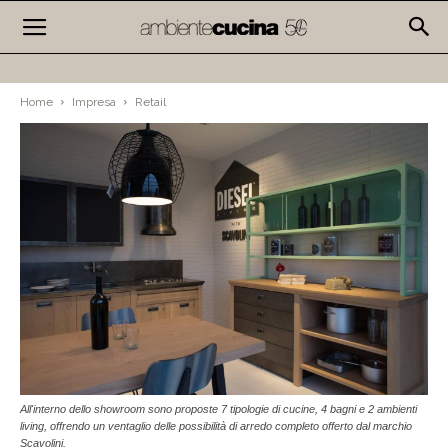
Home
Impresa
Retail
All'interno dello showroom sono proposte 7 tipologie di cucine, 4 bagni e 2 ambienti
living, offrendo un ventaglio delle possibilità di arredo completo offerto dal marchio
Scavolini.