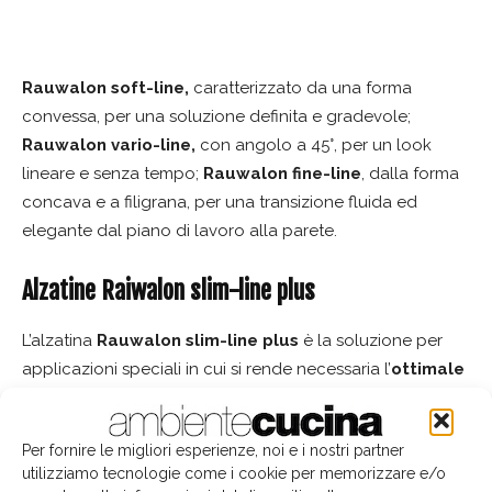
Rauwalon soft-line,
caratterizzato da una forma
convessa, per una soluzione definita e gradevole;
Rauwalon vario-line,
con angolo a 45°, per un look
lineare e senza tempo;
Rauwalon fine-line
, dalla forma
concava e a filigrana, per una transizione fluida ed
elegante dal piano di lavoro alla parete.
Alzatine Raiwalon slim-line plus
L’alzatina
Rauwalon slim-line plus
è la soluzione per
applicazioni speciali in cui si rende necessaria l’
ottimale
combinazione tra dimensioni e funzionalità
. Grazie
all’elevata tenuta, è ideale sia per piani di lavoro
Per fornire le migliori esperienze, noi e i nostri partner
tradizionali che in alternativa ai giunti in silicone nelle
utilizziamo tecnologie come i cookie per memorizzare e/o
applicazioni per sanitari o alle guarnizioni per raccordi