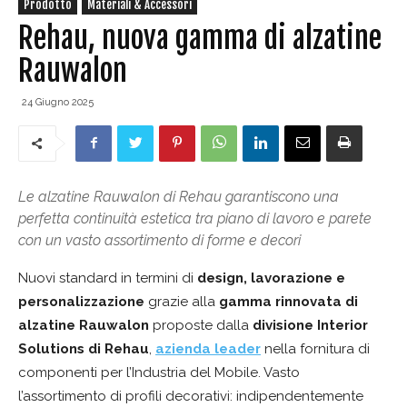
Prodotto
Materiali & Accessori
Rehau, nuova gamma di alzatine
Rauwalon
24 Giugno 2025
Le alzatine Rauwalon di Rehau garantiscono una
perfetta continuità estetica tra piano di lavoro e parete
con un vasto assortimento di forme e decori
Nuovi standard in termini di
design, lavorazione e
personalizzazione
grazie alla
gamma rinnovata di
alzatine Rauwalon
proposte dalla
divisione Interior
Solutions di Rehau
,
azienda leader
nella fornitura di
componenti per l’Industria del Mobile. Vasto
l’assortimento di profili decorativi: indipendentemente