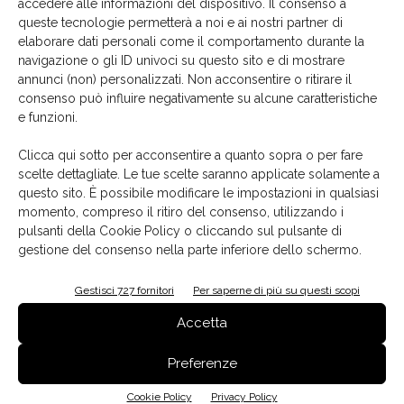
accedere alle informazioni del dispositivo. Il consenso a
acrilici/ceramici.
queste tecnologie permetterà a noi e ai nostri partner di
elaborare dati personali come il comportamento durante la
navigazione o gli ID univoci su questo sito e di mostrare
annunci (non) personalizzati. Non acconsentire o ritirare il
consenso può influire negativamente su alcune caratteristiche
e funzioni.
Clicca qui sotto per acconsentire a quanto sopra o per fare
scelte dettagliate. Le tue scelte saranno applicate solamente a
questo sito. È possibile modificare le impostazioni in qualsiasi
momento, compreso il ritiro del consenso, utilizzando i
pulsanti della Cookie Policy o cliccando sul pulsante di
gestione del consenso nella parte inferiore dello schermo.
Gestisci 727 fornitori
Per saperne di più su questi scopi
La progettazione simmetrica dei profili e dell’innovativo
Accetta
raccordo fanno di questa alzatina
un elemento
sfruttabile anche per transizioni verticali
, per rifinire
Preferenze
soffitti o pavimenti, nonché per l’applicazione
Cookie Policy
Privacy Policy