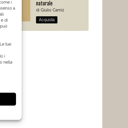
 come i
naturale
nsenso a
di Giulio Camiz
ali
Acquista
 e di
o può
 Le tue
o i
o nella