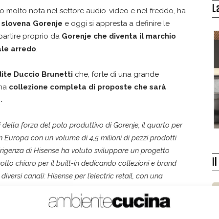
L
rato molto nota nel settore audio-video e nel freddo, ha
a slovena Gorenje
e oggi si appresta a definire le
partire proprio da
Gorenje che diventa il marchio
ale arredo
.
dite Duccio Brunetti
che, forte di una grande
una
collezione completa di proposte che sarà
.
della forza del polo produttivo di Gorenje, il quarto per
 Europa con un volume di 4,5 milioni di pezzi prodotti
dirigenza di Hisense ha voluto sviluppare un progetto
I
olto chiaro per il built-in dedicando collezioni e brand
i diversi canali: Hisense per l’electric retail, con una
a soprattutto per la sostituzione, e Gorenje per il
n, da sempre molto esigente in termini di qualità e di
 di proposte
.
Proprio per questo stiamo mettendo a