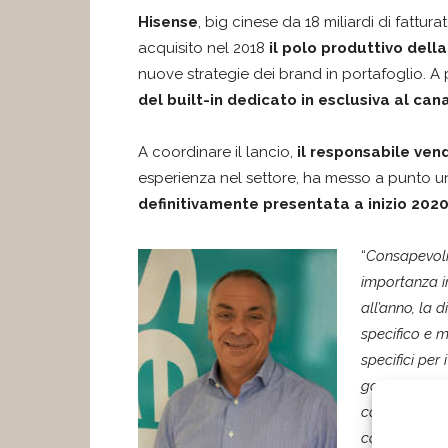
Hisense
, big cinese da 18 miliardi di fattu
acquisito nel 2018
il polo produttivo dell
nuove strategie dei brand in portafoglio. A 
del built-in dedicato in esclusiva al can
A coordinare il lancio,
il responsabile ven
esperienza nel settore, ha messo a punto 
definitivamente presentata a inizio 2020
“
Consapevoli 
importanza in
all’anno, la 
specifico e m
specifici per 
gamma pensat
canale kitche
completezza