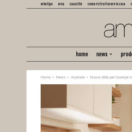
arketipo
area
casastile
come ristrutturare la casa
home
news
prod
Home
News
Aziende
Nuova sfida per Gorenje ne