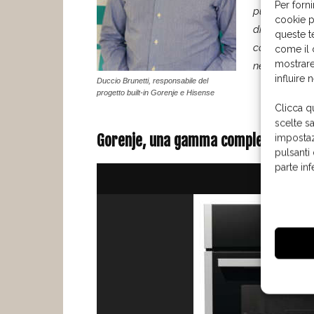
Per forni
punto il nuo
cookie p
di coprire tu
queste t
cottura. In q
come il 
mostrare
nel catalogo
influire 
Duccio Brunetti, responsabile del
progetto built-in Gorenje e Hisense
Clicca q
scelte s
Gorenje, u
na gamma completa
impostaz
pulsanti
parte in