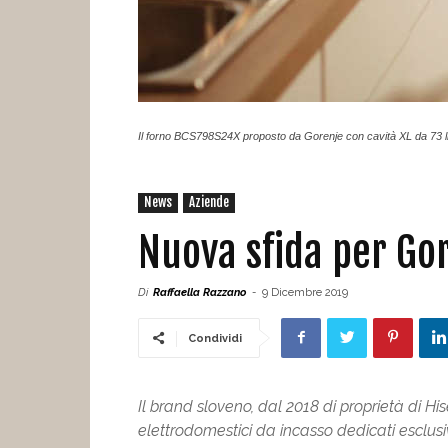
Il forno BCS798S24X proposto da Gorenje con cavità XL da 73 lit
News
Aziende
Nuova sfida per Gor
Di
Raffaella Razzano
-
9 Dicembre 2019
Condividi
Il brand sloveno, dal 2018 di proprietà di H
elettrodomestici da incasso dedicati esclus