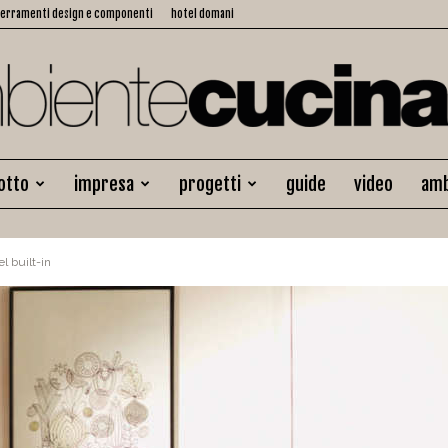
serramenti design e componenti
hotel domani
otto
impresa
progetti
guide
video
amb
Ambiente
l built-in
Cucina