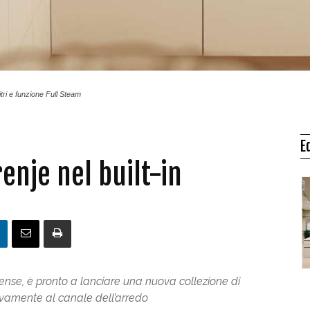
ri e funzione Full Steam
E
enje nel built-in
isense, è pronto a lanciare una nuova collezione di
ivamente al canale dell’arredo