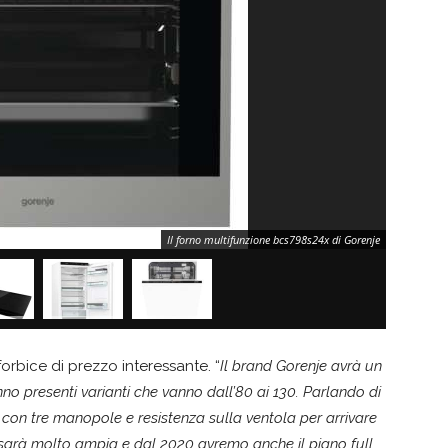
Il forno multifunzione bcs798s24x di Gorenje
bice di prezzo interessante. “
Il brand Gorenje avrà un
no presenti varianti che vanno dall’80 ai 130. Parlando di
con tre manopole e resistenza sulla ventola per arrivare
sarà molto ampia e dal 2020 avremo anche il piano full