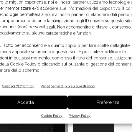
re le migliori esperienze, noi e i nostri partner utilizziamo tecnologie
vo catalogo che comprenderà circa 70 referenze in grado
er memorizzare e/o accedere alle informazioni del dispositivo. Il co
tte le tipologie con una grande focalizzazione sulla
ecnologie permetterà a noi e ai nostri partner di elaborare dati person
ueste fase di start up, solo le cappe non saranno presenti
comportamento durante la navigazione o gli ID univoci su questo sito
 annunci (non) personalizzati. Non acconsentire o ritirare il consens
”.
negativamente su alcune caratteristiche e funzioni.
ui sotto per acconsentire a quanto sopra o per fare scelte dettagliate.
aranno applicate solamente a questo sito. È possibile modificare le
ioni in qualsiasi momento, compreso il ritiro del consenso, utilizzand
 della Cookie Policy o cliccando sul pulsante di gestione del consens
feriore dello schermo.
1
di 4
Gestisci 727 fornitori
Per saperne di più su questi scopi
Accetta
Preferenze
Cookie Policy
Privacy Policy