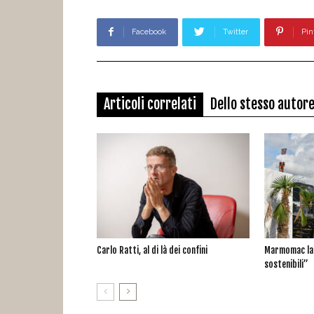
Facebook
Twitter
Pin
Articoli correlati
Dello stesso autor
Carlo Ratti, al di là dei confini
Marmomac lan
sostenibili”