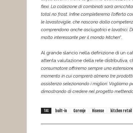
flexi. La collezione di combinati sarà arricch
total no frost. Infine completeremo l’offerta
le lavastoviglie, che nascono dalla competenz
comprendono anche asciugatrici e lavatrici. 
molto interessante per il mondo kitchen
”.
Al grande slancio nella definizione di un c
attenta valutazione della rete distributiva, ch
consumatore offriremo sempre una estensione d
momento in cui comprerà almeno tre prodotti Go
assistenza selezionando i migliori. Vogliamo par
dimostrando di credere nel progetto mettendoci
built-in
Gorenje
Hisense
kitchen retail
TAG