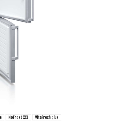
e
NoFrost XXL
VitaFresh plus