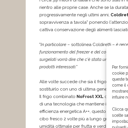
I circa 39 milioni di italiani che sono stati 
rientro alle proprie case. Anche se la dur
progressivamente negli ultimi anni,
Coldiret
sopravvivenza a tavola” ponendo l'attenzione
cattiva conservazione degli alimenti lasciati
"
In particolare
– sottolinea Coldiretti –
è nece
funzionamento del freezer e del congelatore: s
surgelati vorrà dire che c'è stata un'interruzi
prodotti interessati."
Per forni
cookie p
queste t
Alle volte succede che sia il frigorifero st
come il 
sostituirlo con uno di ultima generazione, c
mostrare
Il frigo combinato
NoFrost XXL
con
VitaFr
influire 
di una tecnologia che mantiene il cibo fresc
Clicca q
efficienza energetica A++, questo grande ele
scelte s
cibo fresco 2 volte più a lungo grazie a tem
impostaz
umidità ottimale per frutta e verdura. La poss
pulsanti