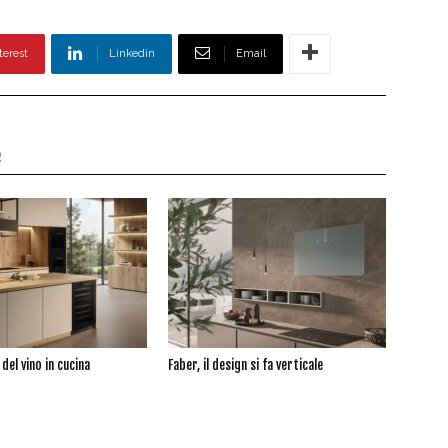
terest
Linkedin
Email
e
o del vino in cucina
Faber, il design si fa verticale