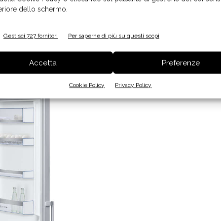
feriore dello schermo.
ntrollare via app il contenuto del frigo, ottimizzando
 anche un sistema che eliminerà per sempre
Gestisci 727 fornitori
Per saperne di più su questi scopi
la formazione del ghiaccio nel freezer.
Accetta
Preferenze
Cookie Policy
Privacy Policy