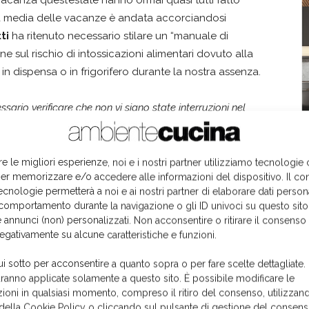
in vacanza quest’estate hanno ormai quasi tutti fatto
ata media delle vacanze è andata accorciandosi
ti
ha ritenuto necessario stilare un “manuale di
 sul rischio di intossicazioni alimentari dovuto alla
 in dispensa o in frigorifero durante la nostra assenza.
ssario verificare che non vi siano state interruzioni nel
e si nota la presenza di ghiaccio sulle confezioni di
one del freddo ed è quindi consigliabile non consumare i
re le migliori esperienze, noi e i nostri partner utilizziamo tecnologie
I
er memorizzare e/o accedere alle informazioni del dispositivo. Il co
ecnologie permetterà a noi e ai nostri partner di elaborare dati person
esso a non funzionare più a dovere e allora è necessario
comportamento durante la navigazione o gli ID univoci su questo sito
he garantisca standard di qualità e prestazioni elevate.
 annunci (non) personalizzati. Non acconsentire o ritirare il consens
esh plus
di
Bosch
, per esempio, nasce proprio dotato
negativamente su alcune caratteristiche e funzioni.
o e ricco di vitamine più a lungo. Con la sua classe di
ui sotto per acconsentire a quanto sopra o per fare scelte dettagliate.
ttrodomestico dalla capacità di 505 litri mantiene il
aranno applicate solamente a questo sito. È possibile modificare le
peratura più bassa per carne e pesce e livello di
ioni in qualsiasi momento, compreso il ritiro del consenso, utilizzand
ibilità di integrare l'apparecchio all'interno del
 della Cookie Policy o cliccando sul pulsante di gestione del consens