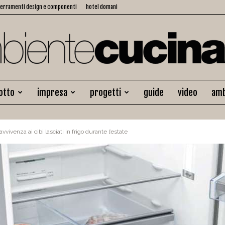
serramenti design e componenti
hotel domani
otto
impresa
progetti
guide
video
amb
Ambiente
vivenza ai cibi lasciati in frigo durante l’estate
Cucina