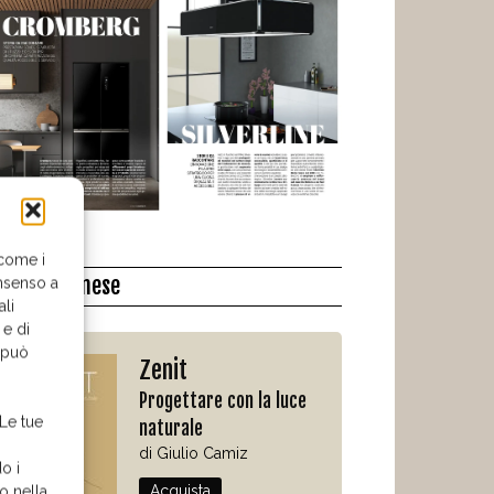
 come i
l libro del mese
nsenso a
ali
 e di
o può
Zenit
Progettare con la luce
 Le tue
naturale
di Giulio Camiz
o i
Acquista
o nella