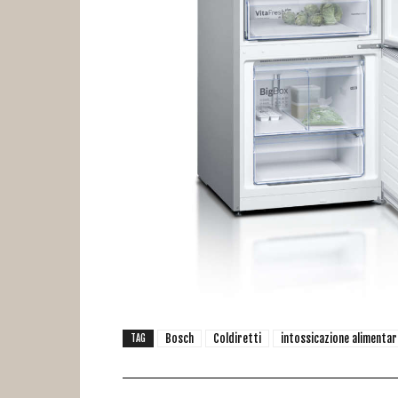
Bosch
Coldiretti
intossicazione alimentar
TAG