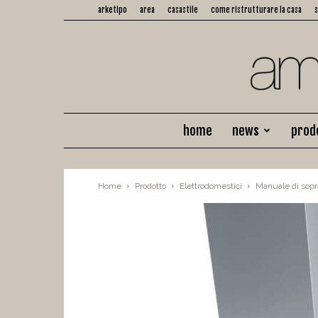
arketipo
area
casastile
come ristrutturare la casa
home
news
prod
Home
Prodotto
Elettrodomestici
Manuale di soprav