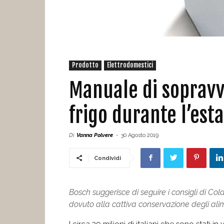
Prodotto
Elettrodomestici
Manuale di sopravviv
frigo durante l’est
Di
Vanna Polvere
-
30 Agosto 2019
Condividi
Bosch suggerisce di seguire i consigli di Coldi
dovuto alla cattiva conservazione degli alim