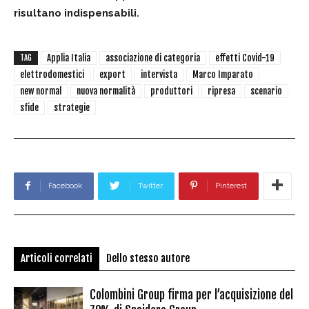
risultano indispensabili.
Applia Italia
associazione di categoria
effetti Covid-19
TAG
elettrodomestici
export
intervista
Marco Imparato
new normal
nuova normalità
produttori
ripresa
scenario
sfide
strategie
Facebook
Twitter
Pinterest
Articoli correlati
Dello stesso autore
Colombini Group firma per l’acquisizione del