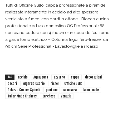
Tutti di Officine Gullo: cappa professionale a piramide
realizzata interamente in acciaio ad alto spessore
verniciato a fuoco, con bordi in ottone - Blocco cucina
professionale ad uso domestico OG Professional 168,
con piano cottura con 4 fuochi e un coup de feu, forno
a gas e forno elettrico – Colonna frigorifero-freezer da
90 cm Serie Professional - Lavastoviglie a incasso
acciaio
Aquazzura
azzurro
cappa
decorazioni
TAG
decori
Edgardo Osorio
nichel
Officine Gullo
Palazzo Corner Spinelli
pantone
su misura
tailor made
Tailor Made Kitchens
turchese
Venezia