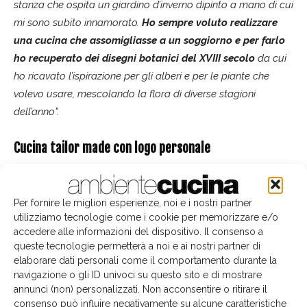
stanza che ospita un giardino d’inverno dipinto a mano di cui
mi sono subito innamorato.
Ho sempre voluto realizzare
una cucina che assomigliasse a un soggiorno e per farlo
ho recuperato dei disegni botanici del XVIII secolo
da cui
ho ricavato l’ispirazione per gli alberi e per le piante che
volevo usare, mescolando la flora di diverse stagioni
dell’anno".
Cucina tailor made con logo personale
Per l'arredo sono stati impiegati gli elementi della
collezione Tailor Made Kitchens, che si affiancano tra loro
Per fornire le migliori esperienze, noi e i nostri partner
realizzando
un'unica soluzione d'arredo a parete,
utilizziamo tecnologie come i cookie per memorizzare e/o
senza pensili, e con una imponente cappa
dello
accedere alle informazioni del dispositivo. Il consenso a
queste tecnologie permetterà a noi e ai nostri partner di
stesso colore delle basi e delle colonne a muro. Al di
elaborare dati personali come il comportamento durante la
sotto della cappa,
nel grande blocco cucina centrale
navigazione o gli ID univoci su questo sito e di mostrare
sono inseriti strumenti di cottura di tipo
annunci (non) personalizzati. Non acconsentire o ritirare il
professionale: zona cottura con 4 fuochi e un coup
consenso può influire negativamente su alcune caratteristiche