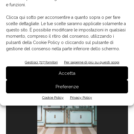
e funzioni.
de feu, forno a gas e forno elettrico.
La refrigerazione
dalle prestazioni professionali si inserisce ad incasso
Clicca qui sotto per acconsentire a quanto sopra o per fare
nella parete.
scelte dettagliate. Le tue scelte saranno applicate solamente a
questo sito. È possibile modificare le impostazioni in qualsiasi
momento, compreso il ritiro del consenso, utilizzando i
I dettagli della cucina con il logo a
pulsanti della Cookie Policy o cliccando sul pulsante di
forma di ananas del brand
1
di 6
gestione del consenso nella parte inferiore dello schermo.
Acquazzurra
Gestisci 727 fornitori
Per saperne di più su questi scopi
Accetta
Preferenze
Cookie Policy
Privacy Policy