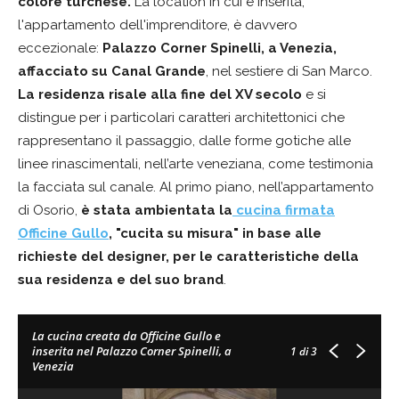
colore turchese.
La location in cui è inserita,
l'appartamento dell'imprenditore, è davvero
eccezionale:
Palazzo Corner Spinelli,
a Venezia,
affacciato su Canal Grande
, nel sestiere di San Marco.
La residenza risale alla fine del XV secolo
e si
distingue per i particolari caratteri architettonici che
rappresentano il passaggio, dalle forme gotiche alle
linee rinascimentali, nell’arte veneziana, come testimonia
la facciata sul canale. Al primo piano, nell’appartamento
di Osorio,
è stata ambientata la
cucina firmata
Officine Gullo
, "cucita su misura" in base alle
richieste del designer, per le caratteristiche della
sua residenza e del suo brand
.
La cucina creata da Officine Gullo e
inserita nel Palazzo Corner Spinelli, a
1
di 3
Venezia