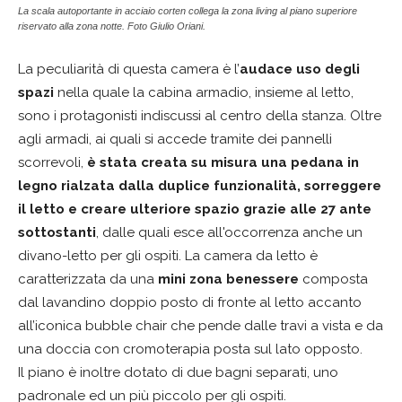
La scala autoportante in acciaio corten collega la zona living al piano superiore
riservato alla zona notte. Foto Giulio Oriani.
La peculiarità di questa camera è l’
audace uso degli
spazi
nella quale la cabina armadio, insieme al letto,
sono i protagonisti indiscussi al centro della stanza. Oltre
agli armadi, ai quali si accede tramite dei pannelli
scorrevoli,
è stata creata su misura una pedana in
legno rialzata dalla duplice funzionalità, sorreggere
il letto e creare ulteriore spazio grazie alle 27 ante
sottostanti
, dalle quali esce all'occorrenza anche un
divano-letto per gli ospiti. La camera da letto è
caratterizzata da una
mini zona benessere
composta
dal lavandino doppio posto di fronte al letto accanto
all’iconica bubble chair che pende dalle travi a vista e da
una doccia con cromoterapia posta sul lato opposto.
Il piano è inoltre dotato di due bagni separati, uno
padronale ed un più piccolo per gli ospiti.