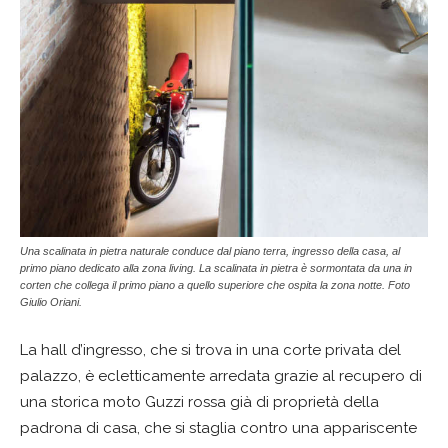
Una scalinata in pietra naturale conduce dal piano terra, ingresso della casa, al
primo piano dedicato alla zona living. La scalinata in pietra è sormontata da una in
corten che collega il primo piano a quello superiore che ospita la zona notte. Foto
Giulio Oriani.
La hall d’ingresso, che si trova in una corte privata del
palazzo, è ecletticamente arredata grazie al recupero di
una storica moto Guzzi rossa già di proprietà della
padrona di casa, che si staglia contro una appariscente