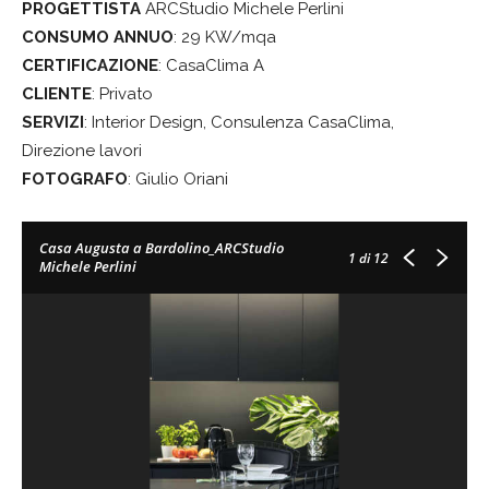
PROGETTISTA
ARCStudio Michele Perlini
CONSUMO ANNUO
: 29 KW/mqa
CERTIFICAZIONE
: CasaClima A
CLIENTE
: Privato
SERVIZI
: Interior Design, Consulenza CasaClima,
Direzione lavori
FOTOGRAFO
: Giulio Oriani
Casa Augusta a Bardolino_ARCStudio
1
di 12
Michele Perlini