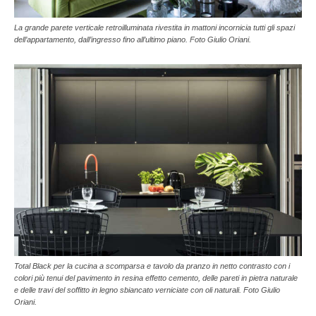
La grande parete verticale retroilluminata rivestita in mattoni incornicia tutti gli spazi
dell’appartamento, dall’ingresso fino all’ultimo piano. Foto Giulio Oriani.
Total Black per la cucina a scomparsa e tavolo da pranzo in netto contrasto con i
colori più tenui del pavimento in resina effetto cemento, delle pareti in pietra naturale
e delle travi del soffitto in legno sbiancato verniciate con oli naturali. Foto Giulio
Oriani.