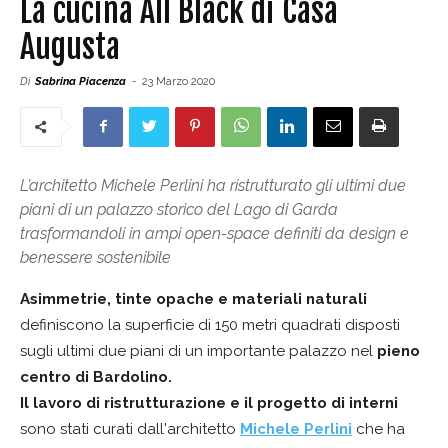
La cucina All Black di Casa
Augusta
Di
Sabrina Piacenza
-
23 Marzo 2020
L’architetto Michele Perlini ha ristrutturato gli ultimi due
piani di un palazzo storico del Lago di Garda
trasformandoli in ampi open-space definiti da design e
benessere sostenibile
Asimmetrie, tinte opache e materiali naturali
definiscono la superficie di 150 metri quadrati disposti
sugli ultimi due piani di un importante palazzo nel
pieno
centro di Bardolino.
Il lavoro di ristrutturazione e il progetto di interni
sono stati curati dall'architetto
Michele Perlini
che ha