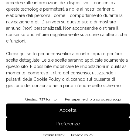
al piano inferiore, l’architetto ha deciso di mantenere
toni
accedere alle informazioni del dispositivo. Il consenso a
tenui e neutri grazie all’uso del legno dei mobili
queste tecnologie permetterà a noi e ai nostri partner di
elaborare dati personali come il comportamento durante la
insieme al rivestimento in argilla delle pareti
navigazione o gli ID univoci su questo sito e di mostrare
originali e al pavimento in resina dall’effetto
annunci (non) personalizzati. Non acconsentire o ritirare il
cemento
, contrastati solo dal grande canale cilindrico in
consenso può influire negativamente su alcune caratteristiche
effetto corten dell’impianto di ventilazione.
e funzioni.
Clicca qui sotto per acconsentire a quanto sopra o per fare
scelte dettagliate. Le tue scelte saranno applicate solamente a
questo sito. È possibile modificare le impostazioni in qualsiasi
momento, compreso il ritiro del consenso, utilizzando i
pulsanti della Cookie Policy o cliccando sul pulsante di
gestione del consenso nella parte inferiore dello schermo.
Gestisci 727 fornitori
Per saperne di più su questi scopi
Accetta
Preferenze
Cookie Policy
Privacy Policy