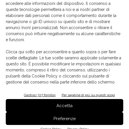
accedere alle informazioni del dispositivo. Il consenso a
Bergamo, Confartigianato Bergamo, Camera di
queste tecnologie permetterà a noi e ai nostri partner di
Commercio di Bergamo e AIPI, Associazione Italiana
elaborare dati personali come il comportamento durante la
Professionisti Interior Designers.
navigazione o gli ID univoci su questo sito e di mostrare
annunci (non) personalizzati. Non acconsentire o ritirare il
consenso può influire negativamente su alcune caratteristiche
Fiera di Bergamo
interzum forum italy
Koelnmesse
e funzioni.
TAG
Product Stage
Trend Stage
Trend Talk
Clicca qui sotto per acconsentire a quanto sopra o per fare
scelte dettagliate. Le tue scelte saranno applicate solamente a
questo sito. È possibile modificare le impostazioni in qualsiasi
momento, compreso il ritiro del consenso, utilizzando i
pulsanti della Cookie Policy o cliccando sul pulsante di
Facebook
Twitter
Pinterest
gestione del consenso nella parte inferiore dello schermo.
Gestisci 727 fornitori
Per saperne di più su questi scopi
Accetta
Articoli correlati
Dello stesso autore
Preferenze
Colombini Group firma per l’acquisizione del