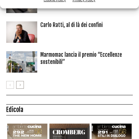
Cookie Policy
Privacy Policy
70% di Snaidero Group
Carlo Ratti, al di là dei confini
Marmomac lancia il premio “Eccellenze
sostenibili”
Edicola