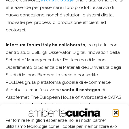
valore coinvolte;
Product Stage
, una piattaforma offerta
alle aziende per presentare i loro prodotti e servizi di
nuova concezione, nonché soluzioni e sistemi digitali
innovativi per processi di produzione efficienti ed
ecologici.
Interzum forum italy ha
collaborato
, tra gli altri, con il
centro studi CSIL, gli Osservatori Digital Innovation della
School of Management del Politecnico di Milano, il
Dipartimento di Scienza dei Materiali dell’Università degli
Studi di Milano-Bicocca, la società consortile
POLI.Design, la piattaforma globale di e-commerce
Alibaba. La manifestazione
vanta il sostegno
di
Assofermet, The European House of Ambrosetti e CATAS
nonché il
patrocinio
di FederlegnoArredo,
dell’Assessorato allo Sviluppo Economico di Regione
Lombardia, della Camera di Commercio Italo-Germanica
Per fornire le migliori esperienze, noi e i nostri partner
utilizziamo tecnologie come i cookie per memorizzare e/o
AHK Italien, ASCOM Confcommercio Bergamo, CdO