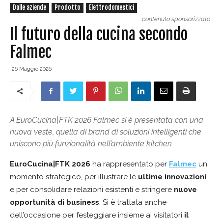
Dalle aziende
Prodotto
Elettrodomestici
contenuto sponsorizzato
Il futuro della cucina secondo
Falmec
26 Maggio 2026
A EuroCucina|FTK 2026 Falmec si è presentata con una
nuova veste, quella di brand di soluzioni intelligenti che
uniscono più funzionalità nell’ambiente kitchen
EuroCucina|FTK 2026
ha rappresentato per
Falmec
un
momento strategico, per illustrare le
ultime innovazioni
e per consolidare relazioni esistenti e stringere
nuove
opportunità di business
. Si è trattata anche
dell’occasione per festeggiare insieme ai visitatori
il