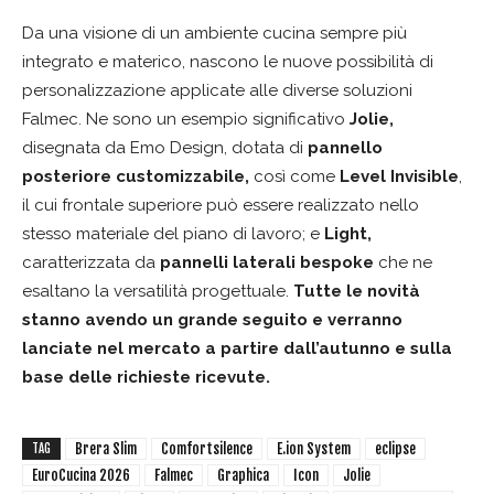
Da una visione di un ambiente cucina sempre più
integrato e materico, nascono le nuove possibilità di
personalizzazione applicate alle diverse soluzioni
Falmec. Ne sono un esempio significativo
Jolie,
disegnata da Emo Design, dotata di
pannello
posteriore customizzabile,
così come
Level Invisible
,
il cui frontale superiore può essere realizzato nello
stesso materiale del piano di lavoro; e
Light,
caratterizzata da
pannelli laterali bespoke
che ne
esaltano la versatilità progettuale.
Tutte le novità
stanno avendo un grande seguito e verranno
lanciate nel mercato a partire dall’
a
utunno e sulla
base delle richieste ricevute.
Brera Slim
Comfortsilence
E.ion System
eclipse
TAG
EuroCucina 2026
Falmec
Graphica
Icon
Jolie