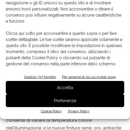
navigazione o gli ID univoci su questo sito e di mostrare
System
,
Comfort-silence
e
No-Drop System.
Le nuove
annunci (non) personalizzati. Non acconsentire o ritirare il
Pura
e
Matrix
e
Virgola
E.ion
combinano la funzione
consenso può influire negativamente su alcune caratteristiche
e funzioni.
aspirante con
un avanzato sistema di purificazione
dell’aria
, capace di neutralizzare cattivi odori, agenti
Clicca qui sotto per acconsentire a quanto sopra o per fare
inquinanti e sostanze irritanti, e di rilevare COV, fumo di
scelte dettagliate. Le tue scelte saranno applicate solamente a
sigaretta, formaldeide e altro. Con la tecnologia
questo sito. È possibile modificare le impostazioni in qualsiasi
momento, compreso il ritiro del consenso, utilizzando i
Comfortsilence, Falmec offre soluzioni “silenziose” che
pulsanti della Cookie Policy o cliccando sul pulsante di
riducono l’impatto acustico senza compromettere le
gestione del consenso nella parte inferiore dello schermo.
performance: tra le nuove proposte,
Gruppo Incasso
Comfort,
Verso Comfort, Gruppo Incasso Slide
,
Slide
Gestisci 727 fornitori
Per saperne di più su questi scopi
Out
e
Virgola No-Drop Comfort
. Il risultato è ancora più
Accetta
percettibile nell’esclusiva
tecnologia Silence NRS
che,
nella nuova
Elle
, è unita al sistema anticondensa No-
Preferenze
Drop. Falmec introduce, inoltre,
un elegante “anello” di
Cookie Policy
Privacy Policy
luce dinamica
nel modello
Polar Light Evo
che
consente di variare la temperatura colore
dell’illuminazione, e le nuove finiture rame, oro, antracite