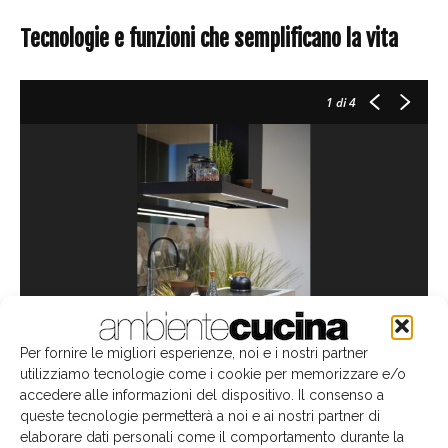
Tecnologie e funzioni che semplificano la vita
1
di 4
Per fornire le migliori esperienze, noi e i nostri partner
utilizziamo tecnologie come i cookie per memorizzare e/o
Elle No-Drop
accedere alle informazioni del dispositivo. Il consenso a
queste tecnologie permetterà a noi e ai nostri partner di
Le tecnologie Falmec sono al servizio delle persone,
elaborare dati personali come il comportamento durante la
rendendo più semplici ed efficienti i gesti quotidiani:
E.ion