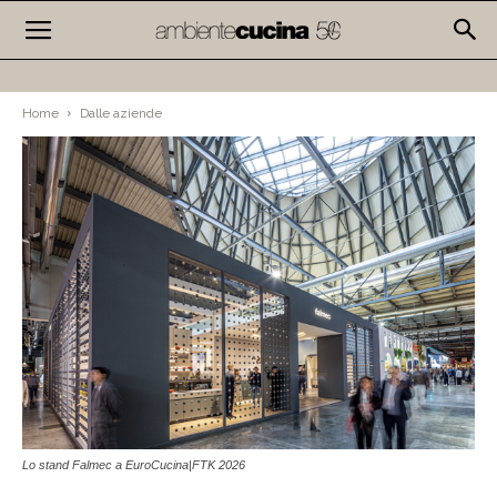
Home
Dalle aziende
Lo stand Falmec a EuroCucina|FTK 2026