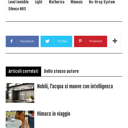
Level Invisible
Light
Matherica
Mimesis
No-Drop System
Silence NRS
Facebook
Twitter
Pinterest
Articoli correlati
Dello stesso autore
Nobili, l’acqua si muove con intelligenza
Himacs in viaggio