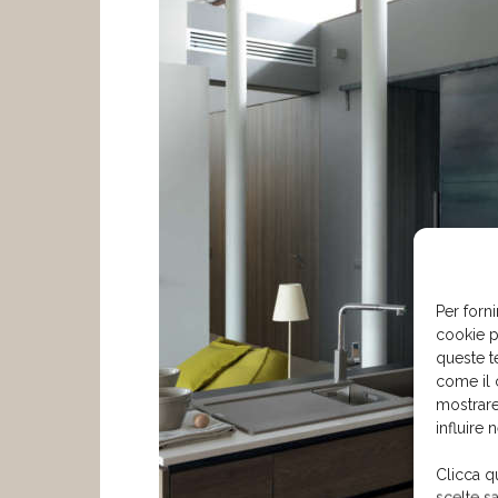
Per forni
cookie p
queste t
come il 
mostrare
influire 
Clicca q
scelte s