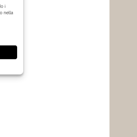
o i
o nella