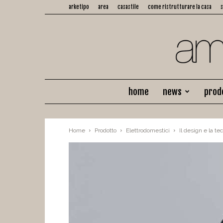
arketipo
area
casastile
come ristrutturare la casa
home
news
prod
Home
Prodotto
Elettrodomestici
Il design e la t