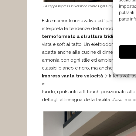
impostaz
La cappa Impress in versione colore Light Grey
pulsanti
parte in
Estremamente innovativa ed "ipnotica" l’arch
interpreta le tendenze della moda e dell’in
termoformato a struttura tridimensiona
vista e soft al tatto. Un elettrodomestico s
adatta anche alle cucine di dimensioni ridott
armonia con ogni stile ed ambiente grazie al
classici bianco e nero, ma anche Light Grey
Impress vanta tre velocità
(+ Intensiva), a
in
fundo, i pulsanti soft touch posizionati sulla
dettagli all’insegna della facilità d’uso, ma a