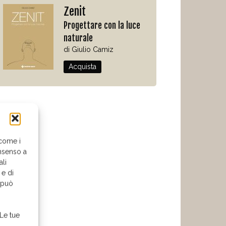
Zenit
Progettare con la luce
naturale
di Giulio Camiz
Acquista
 come i
nsenso a
ali
 e di
o può
 Le tue