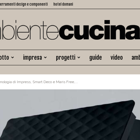
serramenti design e componenti
hotel domani
otto
impresa
progetti
guide
video
amb
Ambiente
ecnologia di Impress, Smart Deco e Maris Free,...
Cucina