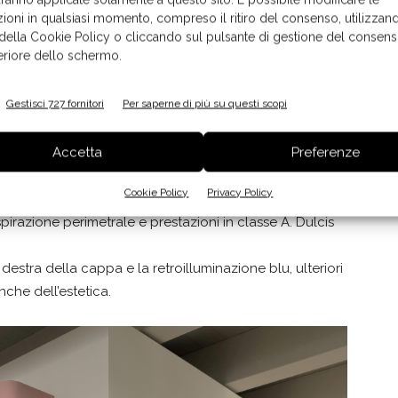
ioni in qualsiasi momento, compreso il ritiro del consenso, utilizzand
 della Cookie Policy o cliccando sul pulsante di gestione del consens
feriore dello schermo.
itettura della
cappa a parete IMPRESS,
che
terior design con un
pannello frontale
Gestisci 727 fornitori
Per saperne di più su questi scopi
le
dall’elegante finitura mat e
dall’effetto metal
alla
lim e perfettamente perpendicolare alla parete, che si
Accetta
Preferenze
e. Altamente funzionale, facile da pulire e in perfetta
la declinazione cromatica in 6 tonalità accattivanti (i
Cookie Policy
Privacy Policy
, Metallic Grey, Softened Brown e Brass Yellow),
spirazione perimetrale e prestazioni in classe A. Dulcis
 destra della cappa e la retroilluminazione blu, ulteriori
nche dell’estetica.