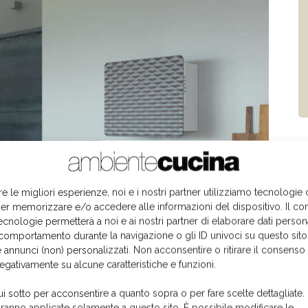
re le migliori esperienze, noi e i nostri partner utilizziamo tecnologie
er memorizzare e/o accedere alle informazioni del dispositivo. Il co
ecnologie permetterà a noi e ai nostri partner di elaborare dati person
comportamento durante la navigazione o gli ID univoci su questo sito
 annunci (non) personalizzati. Non acconsentire o ritirare il consens
negativamente su alcune caratteristiche e funzioni.
ui sotto per acconsentire a quanto sopra o per fare scelte dettagliate.
aranno applicate solamente a questo sito. È possibile modificare le