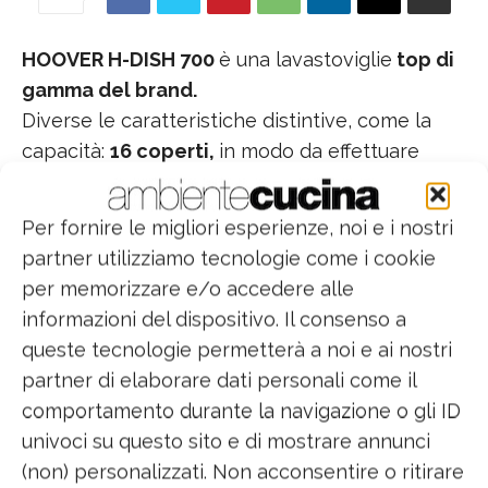
HOOVER H-DISH 700
è una lavastoviglie
top di
gamma del brand.
Diverse le caratteristiche distintive, come la
capacità:
16 coperti,
in modo da effettuare
meno cicli di lavaggio e consumare meno
acqua e detersivo.
Per fornire le migliori esperienze, noi e i nostri
partner utilizziamo tecnologie come i cookie
Grazie al sensore
Dirty Sensor System
la
per memorizzare e/o accedere alle
lavastoviglie
regola automaticamente la
informazioni del dispositivo. Il consenso a
temperatura e la durata del ciclo a seconda
queste tecnologie permetterà a noi e ai nostri
del grado di sporco rilevato
, ottimizzando le
partner di elaborare dati personali come il
prestazioni di lavaggio, l’utilizzo dell’acqua e il
comportamento durante la navigazione o gli ID
consumo di energia.
univoci su questo sito e di mostrare annunci
(non) personalizzati. Non acconsentire o ritirare
L'app di Hoover permette di avere tutto