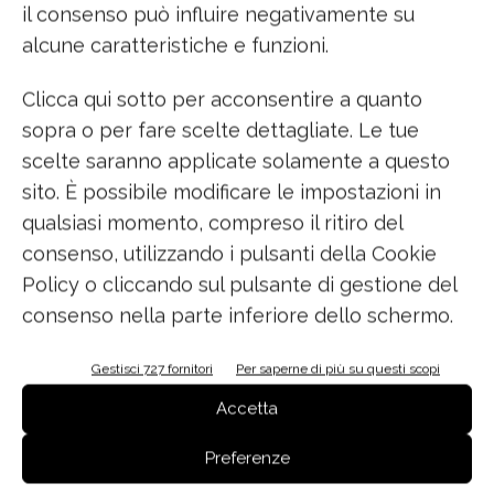
il consenso può influire negativamente su
sotto controllo
, monitorando sia il consumo di
alcune caratteristiche e funzioni.
detersivo che di energia. L’app elabora i dati
sull’utilizzo della lavastoviglie e fornisce
Clicca qui sotto per acconsentire a quanto
consigli utili per l’ottimizzazione dei consumi.
sopra o per fare scelte dettagliate. Le tue
scelte saranno applicate solamente a questo
Classe energetica A+++ -10%
raggiungibile
sito. È possibile modificare le impostazioni in
grazie all’apertura automatica della porta a fine
qualsiasi momento, compreso il ritiro del
ciclo. Questo consente di consumare meno
consenso, utilizzando i pulsanti della Cookie
energia nella fase di asciugatura e prevenire i
Policy o cliccando sul pulsante di gestione del
cattivi odori in caso di ritardo nello
consenso nella parte inferiore dello schermo.
svuotamento delle stoviglie.
Gestisci 727 fornitori
Per saperne di più su questi scopi
Accetta
Preferenze