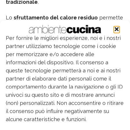
tradizionale
.
Lo
sfruttamento del calore residuo
permette
una gestione intelligente dell’energia: non
appena si utilizza la sonda termometrica o si
Per fornire le migliori esperienze, noi e i nostri
programma una durata di cottura, il forno si
partner utilizziamo tecnologie come i cookie
spegne anzitempo e le pietanze vengono
per memorizzare e/o accedere alle
cotte fino alla fine senza rinunciare alla qualità,
informazioni del dispositivo. Il consenso a
grazie al calore residuo
queste tecnologie permetterà a noi e ai nostri
partner di elaborare dati personali come il
Il
Gourmet Assistant suggerisce il numero
comportamento durante la navigazione o gli ID
corretto di Unità Gourmet,
l’intensità, la
univoci su questo sito e di mostrare annunci
modalità e la durata di cottura più indicate in
(non) personalizzati. Non acconsentire o ritirare
base al peso e al tipo di ingrediente.
il consenso può influire negativamente su
alcune caratteristiche e funzioni.
La
funzione Gourmet Pro è invece perfetta