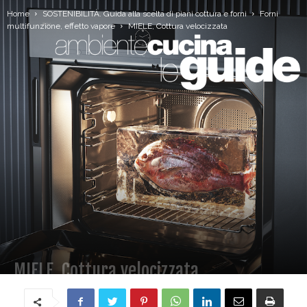
Home
SOSTENIBILITÀ. Guida alla scelta di piani cottura e forni
Forni
multifunzione, effetto vapore
MIELE, Cottura velocizzata
MIELE, Cottura velocizzata