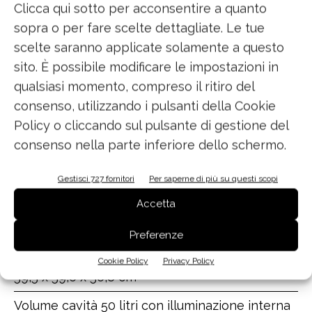
per chi ama sperimentare
in cucina: permette
Clicca qui sotto per acconsentire a quanto
infatti di impostare manualmente tutti i
sopra o per fare scelte dettagliate. Le tue
parametri (modalità di cottura, unità gourmet,
scelte saranno applicate solamente a questo
temperatura e durata) per ottenere il risultato
sito. È possibile modificare le impostazioni in
desiderato.
qualsiasi momento, compreso il ritiro del
consenso, utilizzando i pulsanti della Cookie
Policy o cliccando sul pulsante di gestione del
consenso nella parte inferiore dello schermo.
Gestisci 727 fornitori
Per saperne di più su questi scopi
MIELE
Accetta
Forno Dialogo
Preferenze
Dimensioni (larghezza x altezza x profondità)
Cookie Policy
Privacy Policy
59,5 x 59,6 x 56,8 cm
Volume cavità 50 litri con illuminazione interna