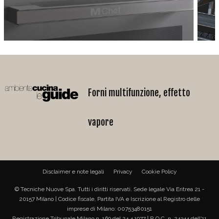
/
Forni multifunzione, effetto
vapore
Disclaimer e note legali
Privacy
Cookie Policy
© Tecniche Nuove Spa. Tutti i diritti riservati. Sede legale Via Eritrea 21 -
20157 Milano | Codice fiscale, Partita IVA e Iscrizione al Registro delle
imprese di Milano: 00753480151
Registrazione Tribunale Milano n. 169 del 24.4.1977 | R.O.C. n. 24344 dell'11