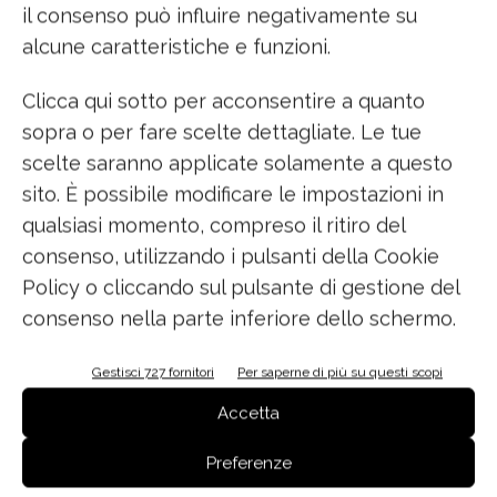
il consenso può influire negativamente su
• Altezza 212 cm
alcune caratteristiche e funzioni.
• Interni in acciaio inox antibatterico
Clicca qui sotto per acconsentire a quanto
• 1 cassettone con funzione TriMode™
sopra o per fare scelte dettagliate. Le tue
scelte saranno applicate solamente a questo
• 2 cassetti con temperature e umidità
sito. È possibile modificare le impostazioni in
indipendenti per una conservazione ottimale di
prodotti freschi, carni e pesce
qualsiasi momento, compreso il ritiro del
consenso, utilizzando i pulsanti della Cookie
• Sistema EvenLiftTM consente di posizionare
Policy o cliccando sul pulsante di gestione del
ovunque i ripiani del vano frigo
consenso nella parte inferiore dello schermo.
• Grazie alla sonda interna la temperatura
indicata è sempre quella reale
Gestisci 727 fornitori
Per saperne di più su questi scopi
• Tripro RefrigerationTM assicura a ogni
Accetta
elemento il microclima adeguato
Preferenze
• Sistema ProVentTM distribuisce in modo