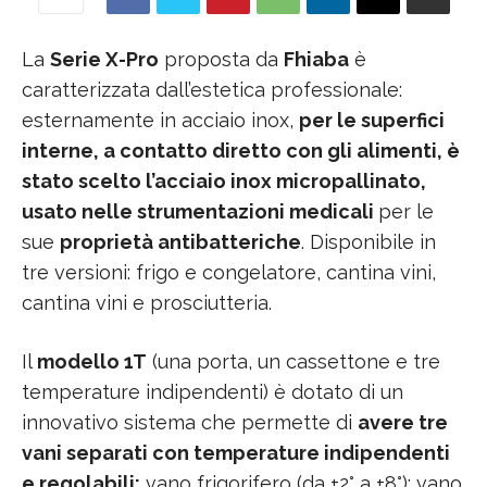
La
Serie X-Pro
proposta da
Fhiaba
è
caratterizzata dall’estetica professionale:
esternamente in acciaio inox,
per le superfici
interne, a contatto diretto con gli alimenti, è
stato scelto l’acciaio inox micropallinato,
usato nelle strumentazioni medicali
per le
sue
proprietà antibatteriche
. Disponibile in
tre versioni: frigo e congelatore, cantina vini,
cantina vini e prosciutteria.
Il
modello 1T
(una porta, un cassettone e tre
temperature indipendenti) è dotato di un
innovativo sistema che permette di
avere tre
vani separati con temperature indipendenti
e regolabili:
vano frigorifero (da +2° a +8°); vano