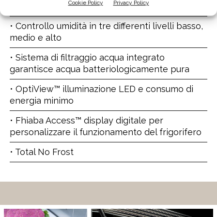
Cookie Policy
Privacy Policy
uniforme l’aria fredda in tutti i vani frigo
• Controllo umidità in tre differenti livelli basso,
medio e alto
• Sistema di filtraggio acqua integrato
garantisce acqua batteriologicamente pura
• OptiView™ illuminazione LED e consumo di
energia minimo
• Fhiaba Access™ display digitale per
personalizzare il funzionamento del frigorifero
• Total No Frost