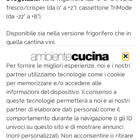
fresco/crisper (da 0° a +2°); cassettone TriMode
(da -22° a +8°).
Disponibile sia nella versione frigorifero che in
quella cantina vini.
Per fornire le migliori esperienze, noi e i nostri
partner utilizziamo tecnologie come i cookie
per memorizzare e/o accedere alle
FHIABA
informazioni del dispositivo. Il consenso a
queste tecnologie permetterà a noi e ai nostri
Serie X-Pro Modello 1T
partner di elaborare dati personali come il
comportamento durante la navigazione o gli ID
• Free standing
univoci su questo sito e di mostrare annunci
(non) personalizzati. Non acconsentire o ritirare
• Classe energetica A++