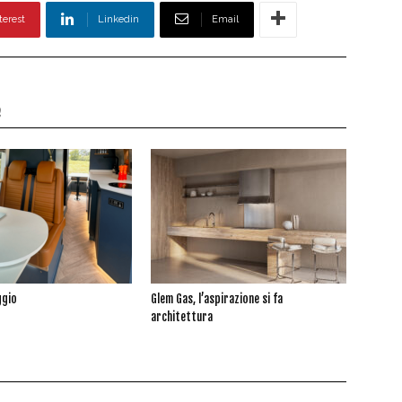
terest
Linkedin
Email
e
ggio
Glem Gas, l’aspirazione si fa
architettura