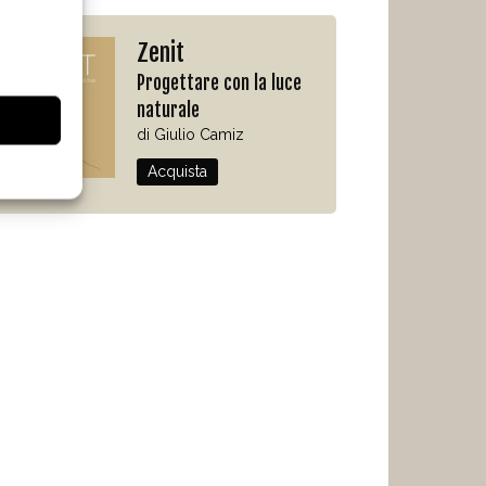
Zenit
Progettare con la luce
naturale
di Giulio Camiz
Acquista
Durante il funzionamento, il pannello della cappa si apr