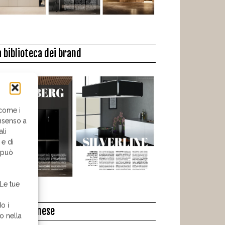
a biblioteca dei brand
 come i
nsenso a
ali
 e di
o può
 Le tue
o i
l libro del mese
o nella