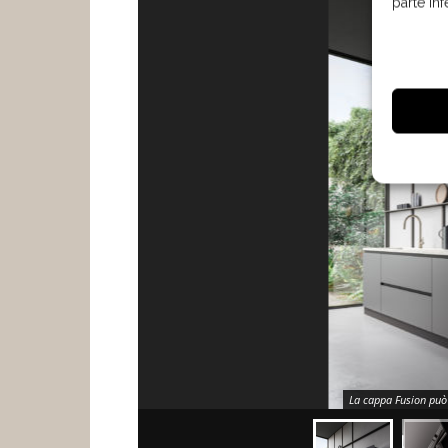
parte in
La cappa Fusion può 