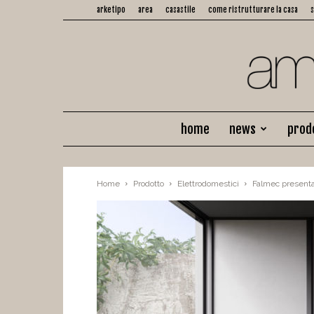
arketipo
area
casastile
come ristrutturare la casa
home
news
prod
Home
Prodotto
Elettrodomestici
Falmec presenta