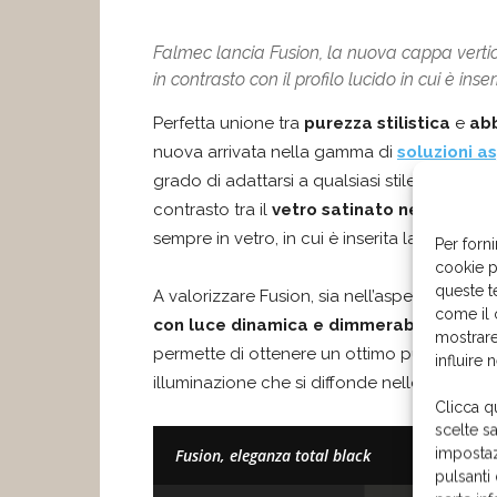
Falmec lancia Fusion, la nuova cappa vertic
in contrasto con il profilo lucido in cui è ins
Perfetta unione tra
purezza stilistica
e
abb
nuova arrivata nella gamma di
soluzioni as
grado di adattarsi a qualsiasi stile in cuci
contrasto tra il
vetro satinato nero
, che d
sempre in vetro, in cui è inserita la pulsanti
Per forni
cookie p
queste t
A valorizzare Fusion, sia nell’aspetto sia nel
come il 
con luce dinamica e dimmerabile
, posiz
mostrare
permette di ottenere un ottimo punto lumino
influire 
illuminazione che si diffonde nello spazio c
Clicca q
scelte s
impostaz
Fusion, eleganza total black
pulsanti