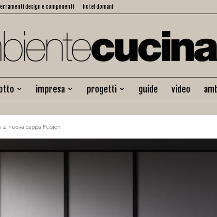
serramenti design e componenti
hotel domani
otto
impresa
progetti
guide
video
amb
Ambiente
 la nuova cappa Fusion
Cucina