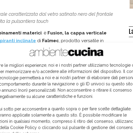
ale caratterizzata dal vetro satinato nero del frontale
erita la pulsantiera touch
L
inamenti materici
: è
Fusion, la cappa verticale
piranti inclinate
di
Falmec
, prodotto versatile in
na. A darle un tocco di eleganza contemporanea, il
à forma al frontale della cappa, e il
profilo lucido,
era touch.
re le migliori esperienze, noi e i nostri partner utilizziamo tecnologie
er memorizzare e/o accedere alle informazioni del dispositivo. Il co
ecnologie permetterà a noi e ai nostri partner di elaborare dati person
la funzionalità, anche l’integrazione di
una strip Led
comportamento durante la navigazione o gli ID univoci su questo sito
ionata nella parte inferiore della cappa. Questo
 annunci (non) personalizzati. Non acconsentire o ritirare il consens
so proiettato sull’area di cottura e una gradevole
negativamente su alcune caratteristiche e funzioni.
ircostante.
ui sotto per acconsentire a quanto sopra o per fare scelte dettagliate.
aranno applicate solamente a questo sito. È possibile modificare le
ioni in qualsiasi momento, compreso il ritiro del consenso, utilizzand
1
di 4
I
 della Cookie Policy o cliccando sul pulsante di gestione del consens