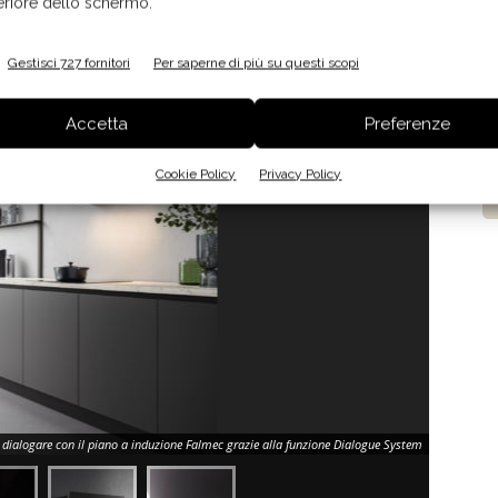
feriore dello schermo.
Gestisci 727 fornitori
Per saperne di più su questi scopi
Accetta
Preferenze
Cookie Policy
Privacy Policy
dialogare con il piano a induzione Falmec grazie alla funzione Dialogue System