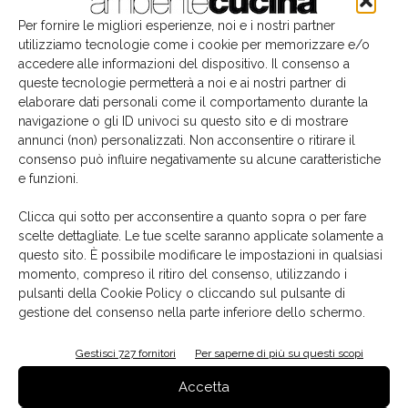
cibo alle interazioni tra familiari ed amici
. È così
Per fornire le migliori esperienze, noi e i nostri partner
dunque che Fabula rende omaggio alle ambientazioni
utilizziamo tecnologie come i cookie per memorizzare e/o
orientali che emanano una semplicità essenziale e
accedere alle informazioni del dispositivo. Il consenso a
confortevole.
queste tecnologie permetterà a noi e ai nostri partner di
elaborare dati personali come il comportamento durante la
navigazione o gli ID univoci su questo sito e di mostrare
annunci (non) personalizzati. Non acconsentire o ritirare il
consenso può influire negativamente su alcune caratteristiche
e funzioni.
Clicca qui sotto per acconsentire a quanto sopra o per fare
dilavato
Fabula
futon
kotatsu
orintale
Rastelli
TAG
scelte dettagliate. Le tue scelte saranno applicate solamente a
rovere
questo sito. È possibile modificare le impostazioni in qualsiasi
momento, compreso il ritiro del consenso, utilizzando i
pulsanti della Cookie Policy o cliccando sul pulsante di
gestione del consenso nella parte inferiore dello schermo.
Gestisci 727 fornitori
Per saperne di più su questi scopi
Facebook
Twitter
Pinterest
Accetta