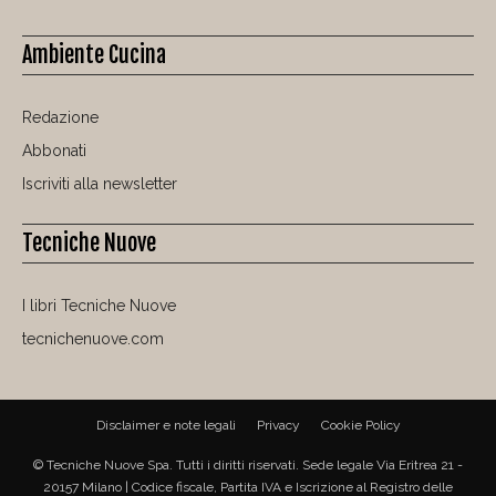
Ambiente Cucina
Redazione
Abbonati
Iscriviti alla newsletter
Tecniche Nuove
I libri Tecniche Nuove
tecnichenuove.com
Disclaimer e note legali
Privacy
Cookie Policy
© Tecniche Nuove Spa. Tutti i diritti riservati. Sede legale Via Eritrea 21 -
20157 Milano | Codice fiscale, Partita IVA e Iscrizione al Registro delle