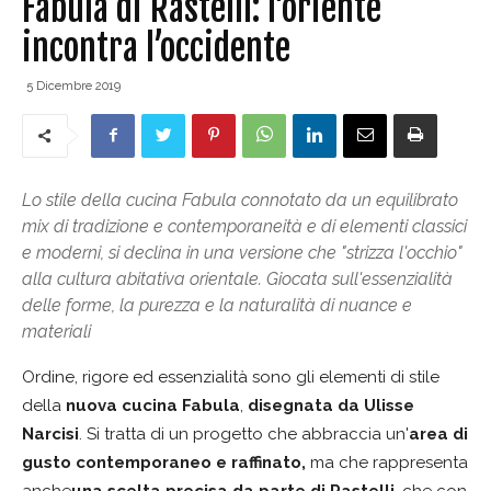
Fabula di Rastelli: l’oriente
incontra l’occidente
5 Dicembre 2019
Lo stile della cucina Fabula connotato da un equilibrato
mix di tradizione e contemporaneità e di elementi classici
e moderni, si declina in una versione che "strizza l'occhio"
alla cultura abitativa orientale. Giocata sull'essenzialità
delle forme, la purezza e la naturalità di nuance e
materiali
Ordine, rigore ed essenzialità sono gli elementi di stile
della
nuova cucina Fabula
,
disegnata da Ulisse
Narcisi
. Si tratta di un progetto che abbraccia un'
area di
gusto contemporaneo e raffinato,
ma che rappresenta