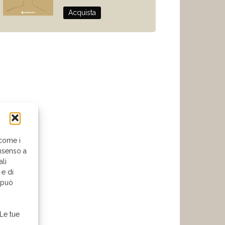
Acquista
 come i
nsenso a
ali
 e di
o può
 Le tue