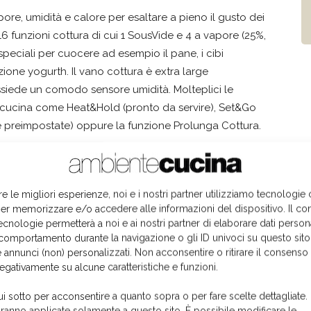
re, umidità e calore per esaltare a pieno il gusto dei
6 funzioni cottura di cui 1 SousVide e 4 a vapore (25%,
peciali per cuocere ad esempio il pane, i cibi
zione yogurth. Il vano cottura è extra large
ossiede un comodo sensore umidità. Molteplici le
in cucina come Heat&Hold (pronto da servire), Set&Go
tte preimpostate) oppure la funzione Prolunga Cottura.
re le migliori esperienze, noi e i nostri partner utilizziamo tecnologie
er memorizzare e/o accedere alle informazioni del dispositivo. Il co
ecnologie permetterà a noi e ai nostri partner di elaborare dati person
comportamento durante la navigazione o gli ID univoci su questo sito
 annunci (non) personalizzati. Non acconsentire o ritirare il consens
negativamente su alcune caratteristiche e funzioni.
ui sotto per acconsentire a quanto sopra o per fare scelte dettagliate.
aranno applicate solamente a questo sito. È possibile modificare le