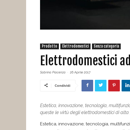
Prodotto
Elettrodomestici
Senza categoria
Elettrodomestici ad
Sabrina Piacenza
-
26 Aprile 2017
Condividi
Estetica, innovazione, tecnologia, multifunzio
queste le virtù degli elettrodomestici di alt
Estetica, innovazione, tecnologia, multifunzio