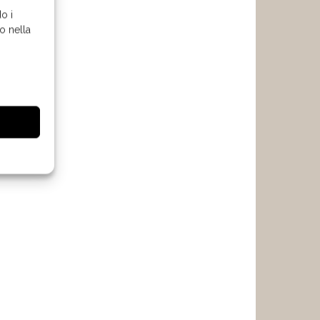
o i
o nella