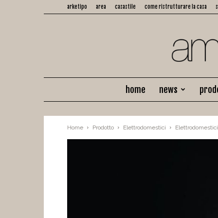
arketipo
area
casastile
come ristrutturare la casa
home
news
prod
Home
Prodotto
Elettrodomestici
Elettrodomestici