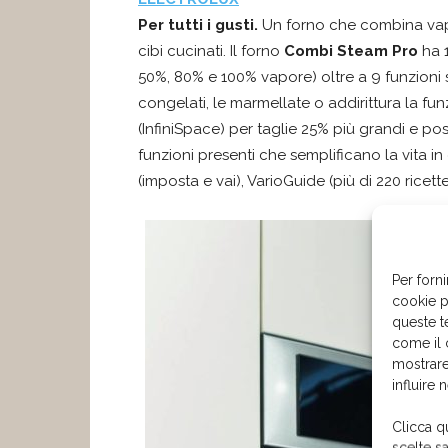
Per tutti i gusti.
Un forno che combina vapo
cibi cucinati. Il forno
Combi Steam Pro
ha 1
50%, 80% e 100% vapore) oltre a 9 funzioni s
congelati, le marmellate o addirittura la fun
(InfiniSpace) per taglie 25% più grandi e p
funzioni presenti che semplificano la vita 
(imposta e vai), VarioGuide (più di 220 rice
Per forni
cookie p
queste t
come il 
mostrare
influire 
Clicca q
scelte s