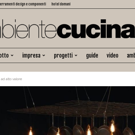
serramenti design e componenti
hotel domani
otto
impresa
progetti
guide
video
amb
Ambiente
 ad alto valore
Cucina