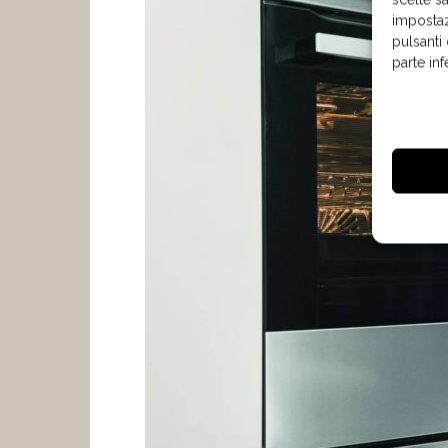
impostaz
pulsanti
parte in