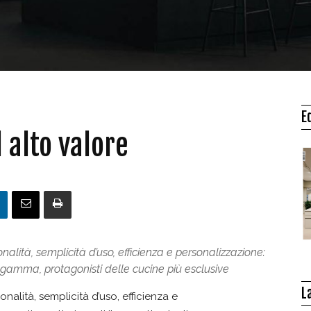
E
 alto valore
nalità, semplicità d’uso, efficienza e personalizzazione:
a gamma, protagonisti delle cucine più esclusive
L
nalità, semplicità d’uso, efficienza e