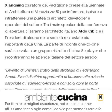
Xiangning
(curatore del Padiglione cinese alla Biennale
di Architettura di Venezia 2018) per informare, ispirare e
intrattenere una platea di architetti, developer e
operatori del settore. Tra i main speaker della conferenza
di apertura ci saranno l’architetto italiano
Aldo Cibic
e i
President di alcune delle società real estate più
importanti della Cina. La parte di incontri one-to-one
sarà riservata a un gruppo ristretto di circa 80 player che
incontreranno le aziende italiane del settore arredo.
“
L’evento di Shenzen, frutto della strategia di Federlegno
Arredo Eventi di offrire opportunità di business alle aziende
associate a FederlegnoArredo e non solo, apre le porte
della Cina alle aziende italiane dell’arredo made in Italy
”,
spiega
Stefano Bordone
, vicepresidente Federlegno
Arredo Eventi. “
Il Forum, unico nel suo genere, rappresenta
Per fornire le migliori esperienze, noi e i nostri partner
il primo step di una serie di iniziative che nei prossimi mesi
utilizziamo tecnologie come i cookie per memorizzare e/o