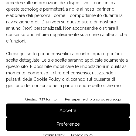
accedere alle informazioni del dispositivo. Il consenso a
toccheranno i mercati più promettenti per lo sviluppo
queste tecnologie permetterà a noi e ai nostri partner di
dell’arredo italiano nel mondo
”.
elaborare dati personali come il comportamento durante la
navigazione o gli ID univoci su questo sito e di mostrare
annunci (non) personalizzati. Non acconsentire o ritirare il
Aldo Cibic
federlegnoarredo
Li Xiangning
TAG
consenso può influire negativamente su alcune caratteristiche
Real Estate Design Forum
Shenzhen
Stefano Bordone
e funzioni.
Clicca qui sotto per acconsentire a quanto sopra o per fare
scelte dettagliate. Le tue scelte saranno applicate solamente a
questo sito. È possibile modificare le impostazioni in qualsiasi
momento, compreso il ritiro del consenso, utilizzando i
Facebook
Twitter
Pinterest
pulsanti della Cookie Policy o cliccando sul pulsante di
gestione del consenso nella parte inferiore dello schermo.
Gestisci 727 fornitori
Per saperne di più su questi scopi
Articoli correlati
Dello stesso autore
Accetta
Baolab esplora la materia
Preferenze
Cookie Policy
Privacy Policy