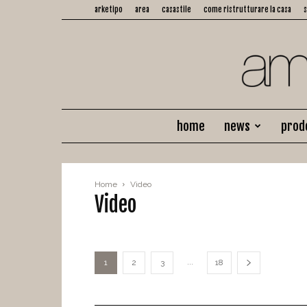
arketipo
area
casastile
come ristrutturare la casa
home
news
prod
Home
Video
Video
...
1
2
3
18