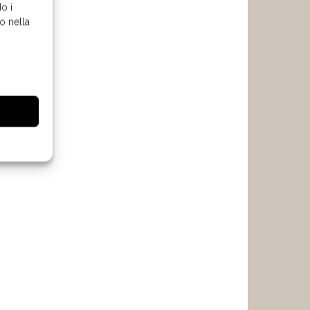
o i
o nella