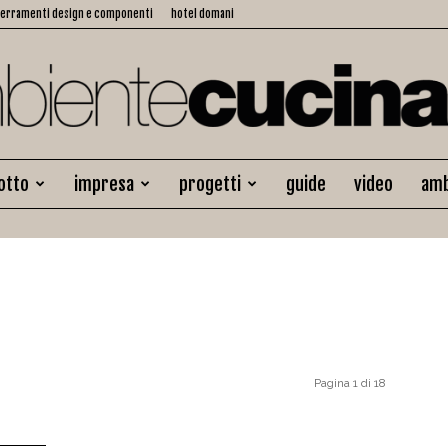
serramenti design e componenti
hotel domani
otto
impresa
progetti
guide
video
amb
Ambiente
Cucina
Pagina 1 di 18