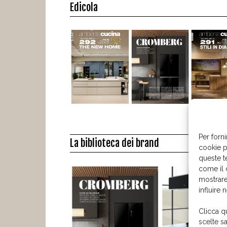
Edicola
Per forni
La biblioteca dei brand
cookie p
queste t
come il 
mostrare
influire 
Clicca q
scelte s