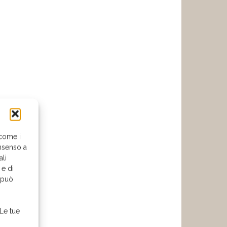
 come i
nsenso a
ali
 e di
o può
 Le tue