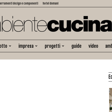
serramenti design e componenti
hotel domani
otto
impresa
progetti
guide
video
amb
Ambiente
E
Cucina