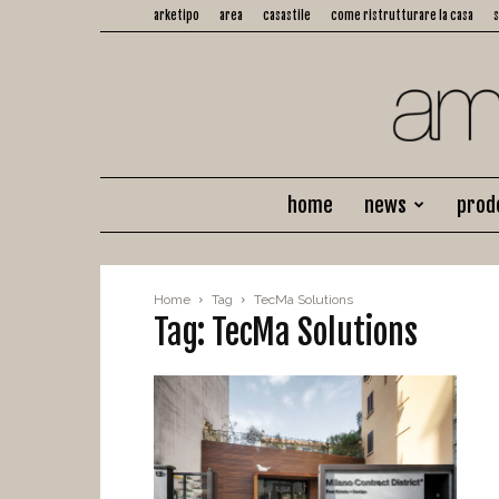
arketipo
area
casastile
come ristrutturare la casa
home
news
prod
Home
Tag
TecMa Solutions
Tag: TecMa Solutions