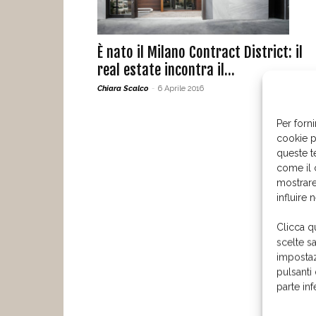
È nato il Milano Contract District: il
real estate incontra il...
Chiara Scalco
-
6 Aprile 2016
Per forni
cookie p
queste t
come il 
mostrare
influire 
Clicca q
scelte s
impostaz
pulsanti
parte in