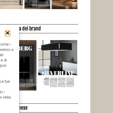
a biblioteca dei brand
 come i
nsenso a
ali
 e di
o può
 Le tue
o i
o nella
l libro del mese