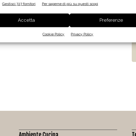
Gestisci 727 fornitori
Per saperne di più su questi scopi
Accetta
Preferenze
Cookie Policy
Privacy Policy
Ambiente Cucina
T