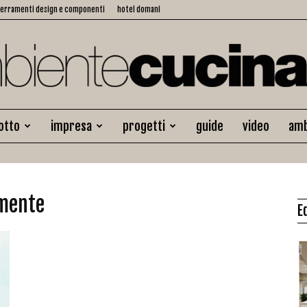
serramenti design e componenti
hotel domani
otto
impresa
progetti
guide
video
amb
Ambiente
amente
E
Cucina