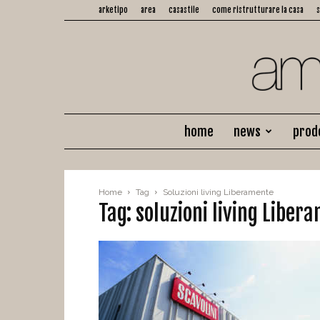
arketipo
area
casastile
come ristrutturare la casa
home
news
prod
Home
Tag
Soluzioni living Liberamente
Tag: soluzioni living Liber