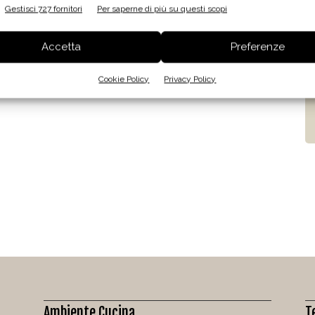
Gestisci 727 fornitori
Per saperne di più su questi scopi
Accetta
Preferenze
Cookie Policy
Privacy Policy
Ambiente Cucina
T