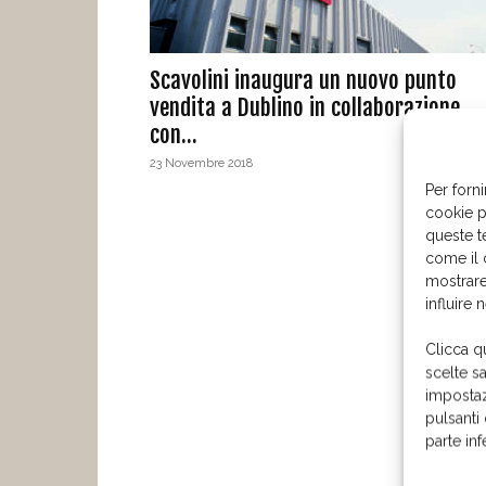
Scavolini inaugura un nuovo punto
vendita a Dublino in collaborazione
con...
23 Novembre 2018
Per forni
cookie p
queste t
come il 
mostrare
influire 
Clicca q
scelte s
impostaz
pulsanti
parte in