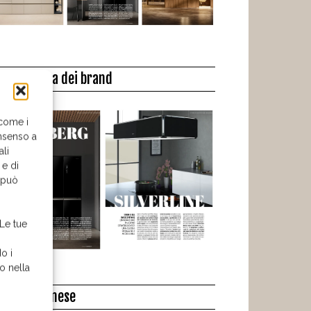
a biblioteca dei brand
 come i
nsenso a
ali
 e di
o può
 Le tue
o i
o nella
l libro del mese