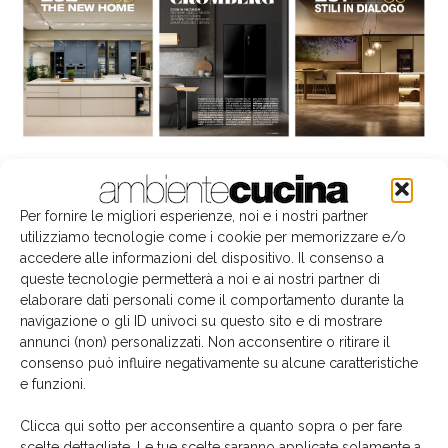
La biblioteca dei brand
Per fornire le migliori esperienze, noi e i nostri partner
utilizziamo tecnologie come i cookie per memorizzare e/o
accedere alle informazioni del dispositivo. Il consenso a
queste tecnologie permetterà a noi e ai nostri partner di
elaborare dati personali come il comportamento durante la
navigazione o gli ID univoci su questo sito e di mostrare
annunci (non) personalizzati. Non acconsentire o ritirare il
consenso può influire negativamente su alcune caratteristiche
e funzioni.
Clicca qui sotto per acconsentire a quanto sopra o per fare
scelte dettagliate. Le tue scelte saranno applicate solamente a