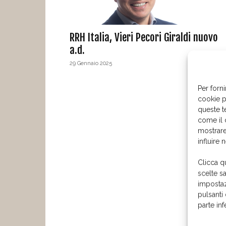
RRH Italia, Vieri Pecori Giraldi nuovo
a.d.
29 Gennaio 2025
Per forni
cookie p
queste t
come il 
mostrare
influire 
Clicca q
scelte s
impostaz
pulsanti
parte in