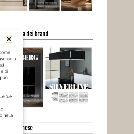
a biblioteca dei brand
 come i
nsenso a
ali
 e di
o può
 Le tue
o i
o nella
l libro del mese