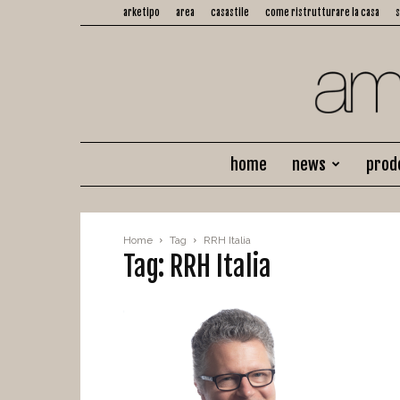
arketipo
area
casastile
come ristrutturare la casa
home
news
prod
Home
Tag
RRH Italia
Tag: RRH Italia