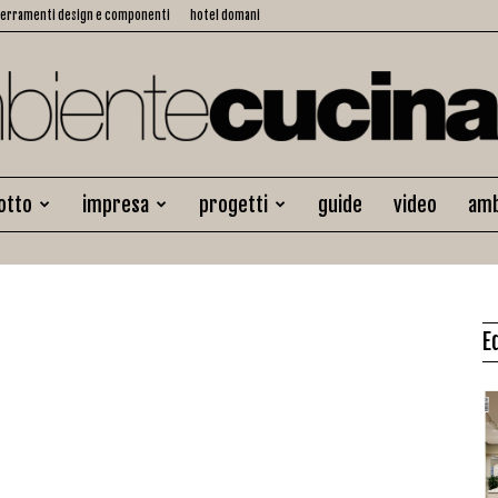
serramenti design e componenti
hotel domani
otto
impresa
progetti
guide
video
amb
Ambiente
E
Cucina