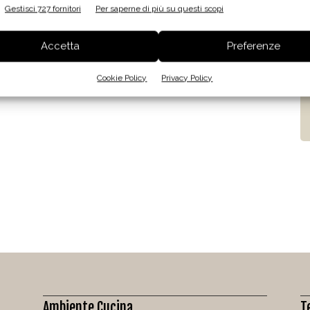
Gestisci 727 fornitori
Per saperne di più su questi scopi
Accetta
Preferenze
Cookie Policy
Privacy Policy
Ambiente Cucina
T