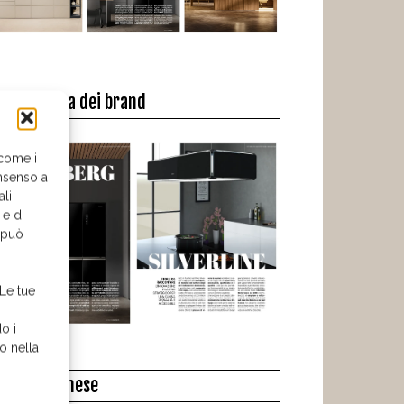
a biblioteca dei brand
 come i
nsenso a
ali
 e di
o può
 Le tue
o i
o nella
l libro del mese