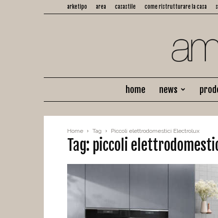
arketipo
area
casastile
come ristrutturare la casa
home
news
prod
Home
Tag
Piccoli elettrodomestici Electrolux
Tag: piccoli elettrodomesti