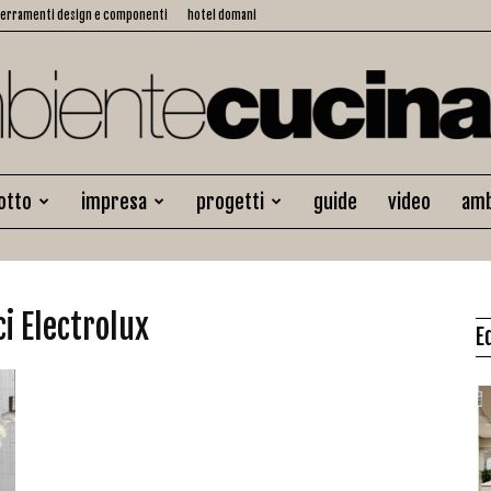
serramenti design e componenti
hotel domani
otto
impresa
progetti
guide
video
amb
Ambiente
ci Electrolux
E
Cucina