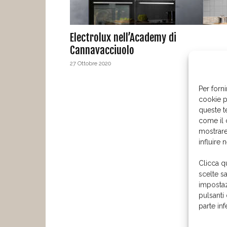
Electrolux nell’Academy di
Cannavacciuolo
27 Ottobre 2020
Per forni
cookie p
queste t
come il 
mostrare
influire 
Clicca q
scelte s
impostaz
pulsanti
parte in