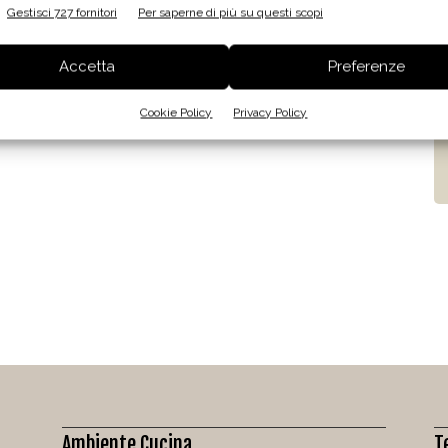
Gestisci 727 fornitori
Per saperne di più su questi scopi
Accetta
Preferenze
Cookie Policy
Privacy Policy
Ambiente Cucina
T