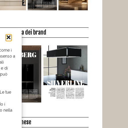
a biblioteca dei brand
 come i
nsenso a
ali
 e di
o può
 Le tue
o i
o nella
l libro del mese