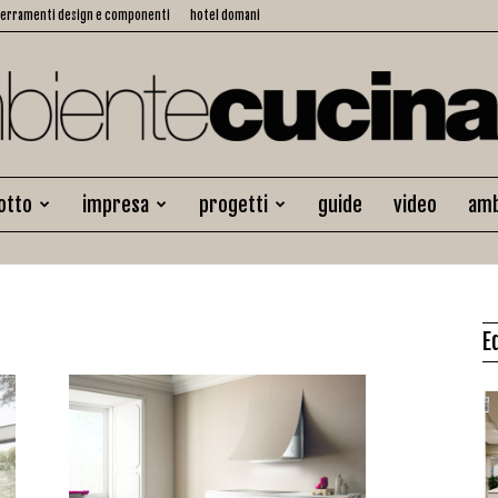
serramenti design e componenti
hotel domani
otto
impresa
progetti
guide
video
amb
Ambiente
E
Cucina