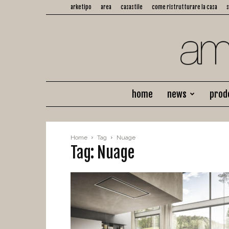
arketipo
area
casastile
come ristrutturare la casa
home
news
prod
Home
Tag
Nuage
Tag: Nuage