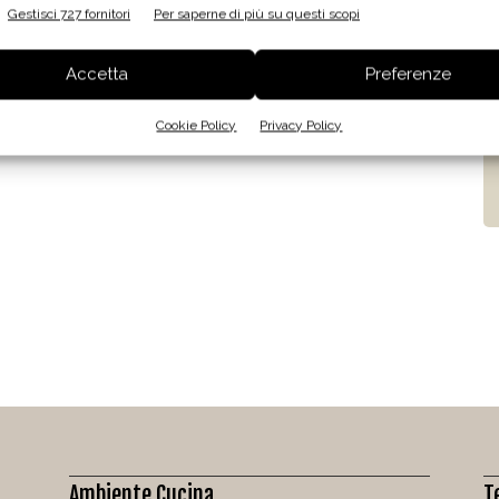
Gestisci 727 fornitori
Per saperne di più su questi scopi
Accetta
Preferenze
Cookie Policy
Privacy Policy
Ambiente Cucina
T