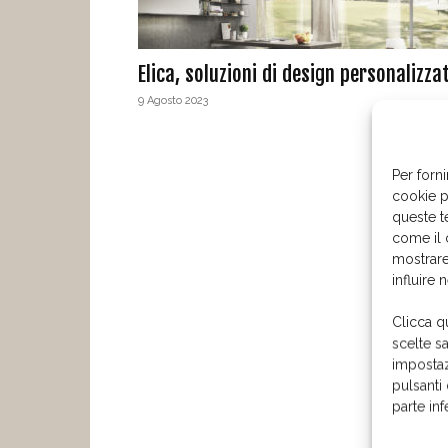
Elica, soluzioni di design personalizza
9 Agosto 2023
Per forni
cookie p
queste t
come il 
mostrare
influire 
Clicca q
scelte s
impostaz
pulsanti
parte in