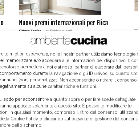
to
Nuovi premi internazionali per Elica
Chiara Scalco
-
19 Febbraio 2016
L
re le migliori esperienze, noi e i nostri partner utilizziamo tecnologie
er memorizzare e/o accedere alle informazioni del dispositivo. Il co
ecnologie permetterà a noi e ai nostri partner di elaborare dati person
comportamento durante la navigazione o gli ID univoci su questo sito
 annunci (non) personalizzati. Non acconsentire o ritirare il consens
negativamente su alcune caratteristiche e funzioni.
ui sotto per acconsentire a quanto sopra o per fare scelte dettagliate.
aranno applicate solamente a questo sito. È possibile modificare le
ioni in qualsiasi momento, compreso il ritiro del consenso, utilizzand
 della Cookie Policy o cliccando sul pulsante di gestione del consens
feriore dello schermo.
I