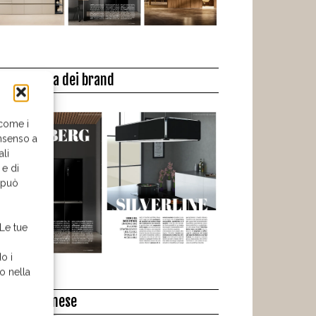
a biblioteca dei brand
 come i
nsenso a
ali
 e di
o può
 Le tue
o i
o nella
l libro del mese