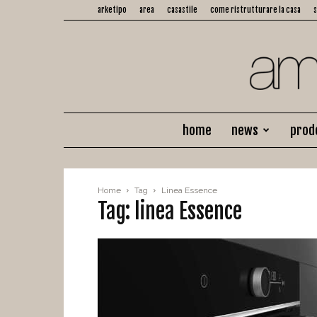
arketipo
area
casastile
come ristrutturare la casa
home
news
prod
Home
Tag
Linea Essence
Tag: linea Essence