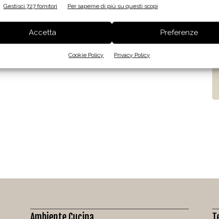
Gestisci 727 fornitori
Per saperne di più su questi scopi
Accetta
Preferenze
Cookie Policy
Privacy Policy
Ambiente Cucina
T