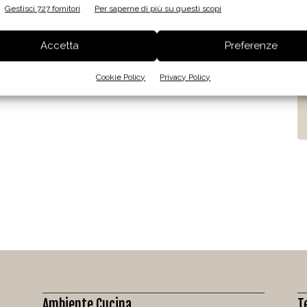
Gestisci 727 fornitori
Per saperne di più su questi scopi
Accetta
Preferenze
Cookie Policy
Privacy Policy
Ambiente Cucina
T