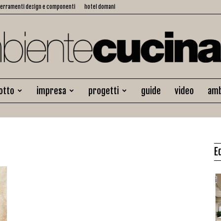
serramenti design e componenti
hotel domani
otto
impresa
progetti
guide
video
amb
Ambiente
E
Cucina