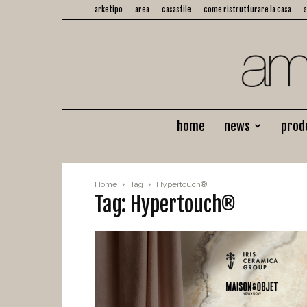
arketipo
area
casastile
come ristrutturare la casa
home
news
prod
Home
Tag
Hypertouch®
Tag: Hypertouch®