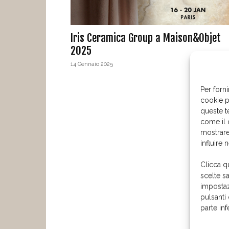
Iris Ceramica Group a Maison&Objet
2025
14 Gennaio 2025
Per forni
cookie p
queste t
come il 
mostrare
influire 
Clicca q
scelte s
impostaz
pulsanti
parte in