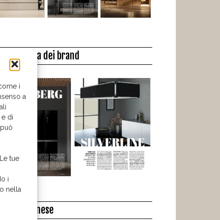
a biblioteca dei brand
 come i
nsenso a
ali
 e di
o può
 Le tue
o i
o nella
l libro del mese