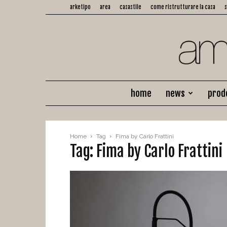
arketipo
area
casastile
come ristrutturare la casa
home
news
prod
Home
Tag
Fima by Carlo Frattini
Tag: Fima by Carlo Frattini