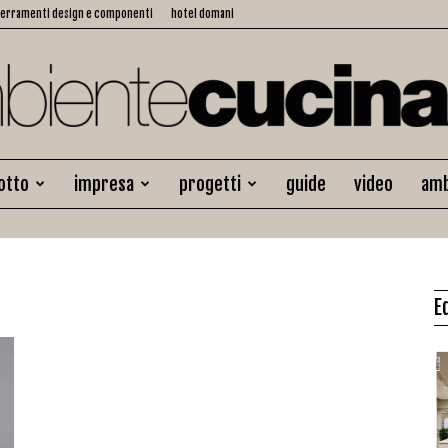
serramenti design e componenti
hotel domani
otto
impresa
progetti
guide
video
amb
Ambiente
E
Cucina