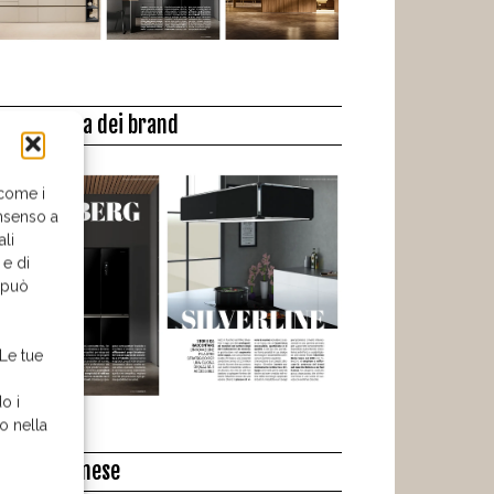
a biblioteca dei brand
 come i
nsenso a
ali
 e di
o può
 Le tue
o i
o nella
l libro del mese