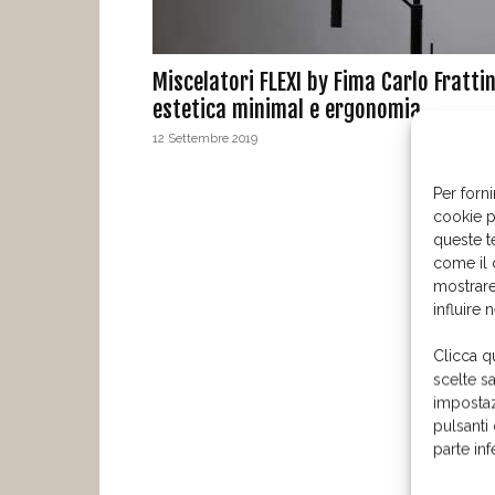
Miscelatori FLEXI by Fima Carlo Frattin
estetica minimal e ergonomia
12 Settembre 2019
Per forni
cookie p
queste t
come il 
mostrare
influire 
Clicca q
scelte s
impostaz
pulsanti
parte in