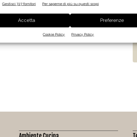
Gestisci 727 fornitori
Per saperne di più su questi scopi
Accetta
Preferenze
Cookie Policy
Privacy Policy
Ambiente Cucina
T