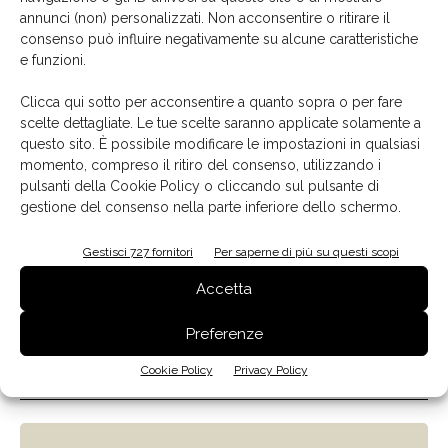
La biblioteca dei brand
annunci (non) personalizzati. Non acconsentire o ritirare il
consenso può influire negativamente su alcune caratteristiche
e funzioni.
Clicca qui sotto per acconsentire a quanto sopra o per fare
scelte dettagliate. Le tue scelte saranno applicate solamente a
questo sito. È possibile modificare le impostazioni in qualsiasi
momento, compreso il ritiro del consenso, utilizzando i
pulsanti della Cookie Policy o cliccando sul pulsante di
gestione del consenso nella parte inferiore dello schermo.
Gestisci 727 fornitori
Per saperne di più su questi scopi
Accetta
Preferenze
Cookie Policy
Privacy Policy
Il libro del mese