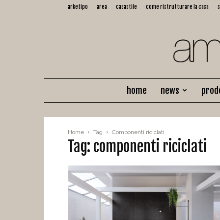
arketipo
area
casastile
come ristrutturare la casa
home
news
prod
Home
Tag
Componenti riciclati
Tag: componenti riciclati