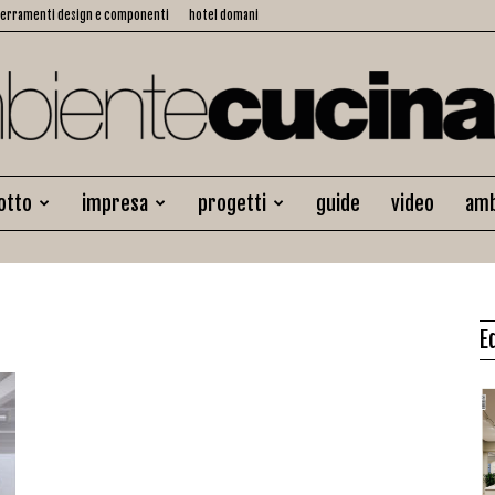
serramenti design e componenti
hotel domani
otto
impresa
progetti
guide
video
amb
Ambiente
E
Cucina