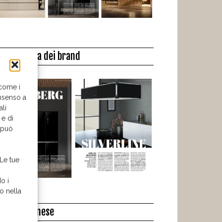
a biblioteca dei brand
 come i
nsenso a
ali
 e di
o può
 Le tue
o i
o nella
l libro del mese