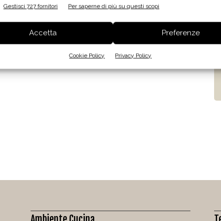
Gestisci 727 fornitori
Per saperne di più su questi scopi
Accetta
Preferenze
Cookie Policy
Privacy Policy
Ambiente Cucina
T