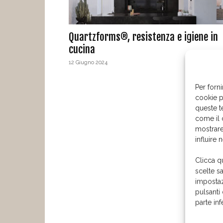
Quartzforms®, resistenza e igiene in
cucina
12 Giugno 2024
Per forni
cookie p
queste t
come il 
mostrare
influire 
Clicca q
scelte s
impostaz
pulsanti
parte in