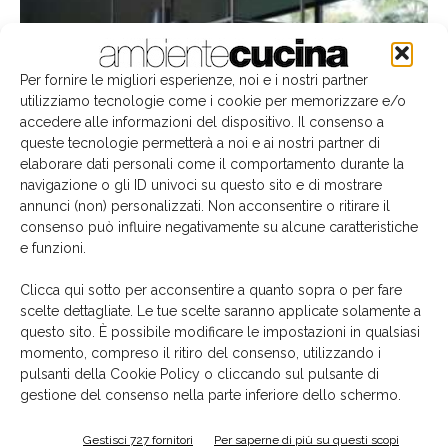
Per fornire le migliori esperienze, noi e i nostri partner
utilizziamo tecnologie come i cookie per memorizzare e/o
Spazio, Quantum e Alba, di Falmec, vincitori ai
accedere alle informazioni del dispositivo. Il consenso a
Good Design® Awards...
queste tecnologie permetterà a noi e ai nostri partner di
elaborare dati personali come il comportamento durante la
18 Gennaio 2019
navigazione o gli ID univoci su questo sito e di mostrare
annunci (non) personalizzati. Non acconsentire o ritirare il
consenso può influire negativamente su alcune caratteristiche
e funzioni.
Clicca qui sotto per acconsentire a quanto sopra o per fare
scelte dettagliate. Le tue scelte saranno applicate solamente a
questo sito. È possibile modificare le impostazioni in qualsiasi
momento, compreso il ritiro del consenso, utilizzando i
pulsanti della Cookie Policy o cliccando sul pulsante di
gestione del consenso nella parte inferiore dello schermo.
La cucina Vision, di Snaidero, premiata ai Good
Gestisci 727 fornitori
Per saperne di più su questi scopi