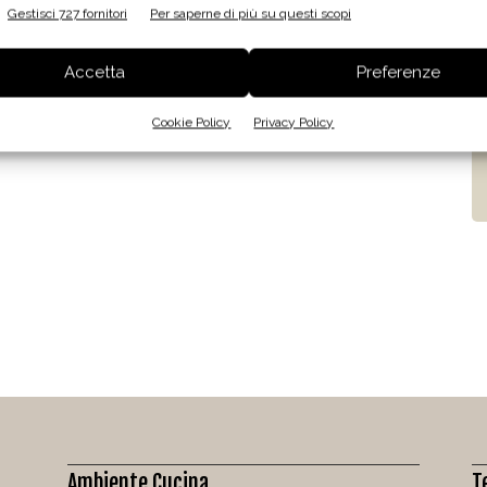
Gestisci 727 fornitori
Per saperne di più su questi scopi
Accetta
Preferenze
Cookie Policy
Privacy Policy
Ambiente Cucina
T