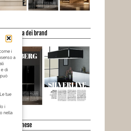
a biblioteca dei brand
 come i
nsenso a
ali
 e di
o può
 Le tue
o i
o nella
l libro del mese