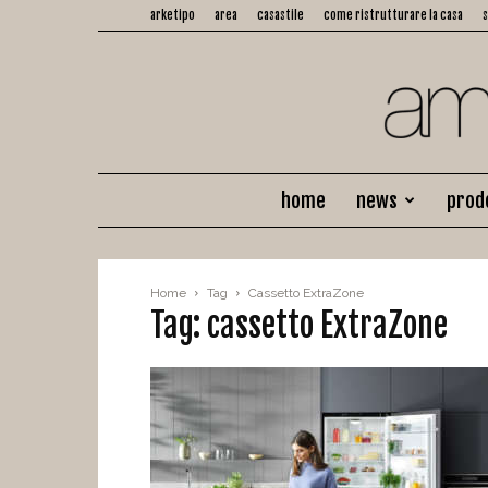
arketipo
area
casastile
come ristrutturare la casa
home
news
prod
Home
Tag
Cassetto ExtraZone
Tag: cassetto ExtraZone