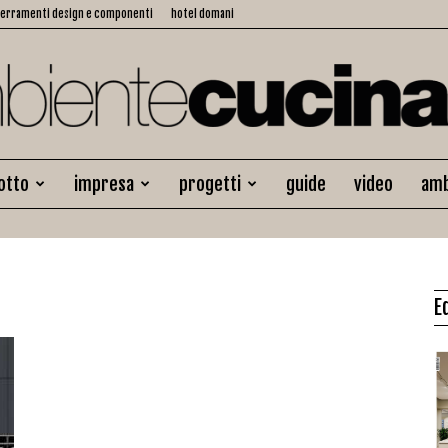
serramenti design e componenti
hotel domani
otto
impresa
progetti
guide
video
amb
Ambiente
E
Cucina