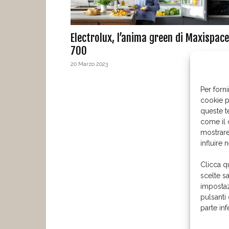
Electrolux, l’anima green di Maxispace
700
20 Marzo 2023
Per forni
cookie p
queste t
come il 
mostrare
influire 
Clicca q
scelte s
impostaz
pulsanti
parte in