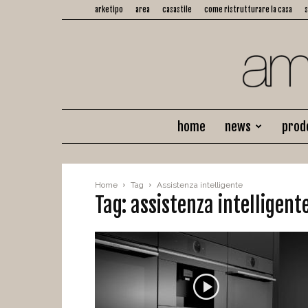
arketipo
area
casastile
come ristrutturare la casa
home
news
prod
Home
Tag
Assistenza intelligente
Tag: assistenza intelligent