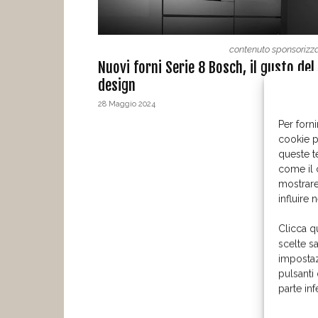
contenuto sponsorizz
Nuovi forni Serie 8 Bosch, il gusto del
design
28 Maggio 2024
Per forni
cookie p
queste t
come il 
mostrare
influire 
Clicca q
scelte s
impostaz
pulsanti
parte in