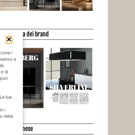
a biblioteca dei brand
 come i
nsenso a
ali
 e di
o può
 Le tue
o i
o nella
l libro del mese