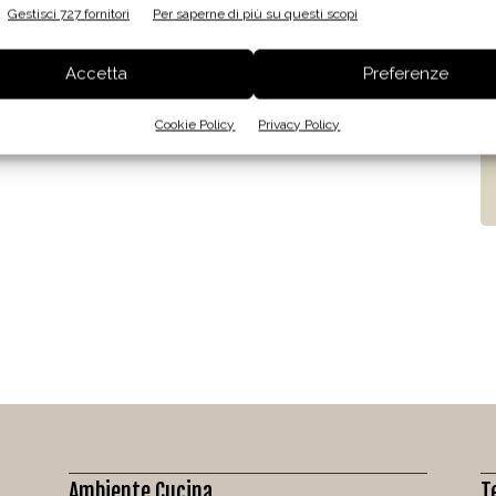
Gestisci 727 fornitori
Per saperne di più su questi scopi
Accetta
Preferenze
Cookie Policy
Privacy Policy
Ambiente Cucina
T