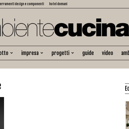
serramenti design e componenti
hotel domani
otto
impresa
progetti
guide
video
amb
Ambiente
e
E
Cucina