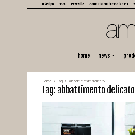
arketipo
area
casastile
come ristrutturare la casa
home
news
prod
Home
Tag
Abbattimento delicato
Tag: abbattimento delicato