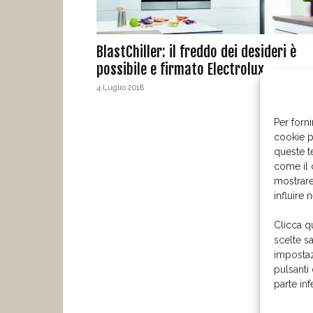
BlastChiller: il freddo dei desideri è
possibile e firmato Electrolux
4 Luglio 2018
Per forni
cookie p
queste t
come il 
mostrare
influire 
Clicca q
scelte s
impostaz
pulsanti
parte in