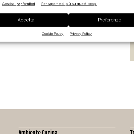
Gestisci 727 fornitori
Per saperne di più su questi scopi
Accetta
Preferenze
Cookie Policy
Privacy Policy
Ambiente Cucina
T