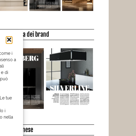
a biblioteca dei brand
 come i
nsenso a
ali
 e di
o può
 Le tue
o i
o nella
l libro del mese