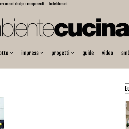
serramenti design e componenti
hotel domani
otto
impresa
progetti
guide
video
amb
Ambiente
E
Cucina