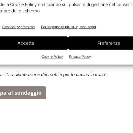
 della Cookie Policy o cliccando sul pulsante di gestione del consens
feriore dello schermo.
rapporti con i fornitori, il lay out espositivo e il mix
umenti di promozione e comunicazione
.
Gestisci 727 fornitori
Per saperne di più su questi scopi
elio Volpe di Csil,
saranno pubblicati sui prossimi
Accetta
Preferenze
di capire come si sta muovendo il settore rispetto al
ata da
Csil
, il Centro Studi che da oltre 30 anni si
Cookie Policy
Privacy Policy
ort
“La distribuzione del mobile per la cucina in Italia”
:
ipa al sondaggio