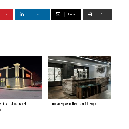
terest
Linkedin
Email
Print
e
escita del network
Il nuovo spazio Henge a Chicago
e