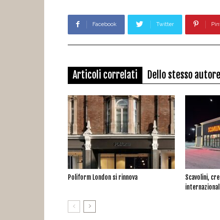
Facebook
Twitter
Pin
Articoli correlati
Dello stesso autor
Poliform London si rinnova
Scavolini, cr
internazional