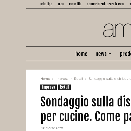
arketipo
area
casastile
come ristrutturare la casa
home
news
prod
Home
Impresa
Retail
Sondaggio sulla distribuzi
Impresa
Retail
Sondaggio sulla dis
per cucine. Come p
12 Marzo 2020