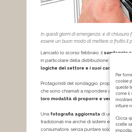
In questi giorni di emergenza, e di chiusura 
essere un buon modo di mettere a frutto il 
Lanciato lo scorso febbraio, il
sondaggio s
in particolare della distribuzione della cuci
logiche del settore e i suoi cambiamenti
Per forni
cookie p
Protagonisti del sondaggio, proposto da
C
queste t
che sono chiamati a rispondere ad alcune doma
come il 
loro modalità di proporre e vendere la 
mostrare
influire 
Una
fotografia aggiornata
di un mondo in
Clicca q
tradizionali ma anche di sistemi evoluti per 
scelte s
consumatore, senza puntare solo sulla leva
impostaz