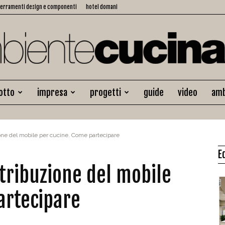
serramenti design e componenti
hotel domani
otto
impresa
progetti
guide
video
amb
Ambiente
one del mobile per cucine. Come partecipare
E
Cucina
tribuzione del mobile
artecipare