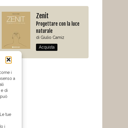
Zenit
Progettare con la luce
naturale
di Giulio Camiz
Acquista
 come i
nsenso a
ali
 e di
o può
 Le tue
o i