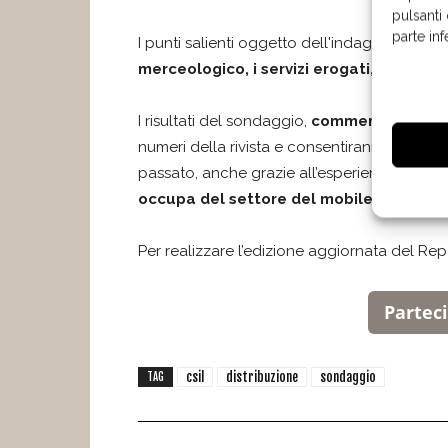
pulsanti
parte in
I punti salienti oggetto dell'indagine sono i
merceologico, i servizi erogati, gli str
I risultati del sondaggio,
commentati da Aur
numeri della rivista e consentiranno a tutti 
passato, anche grazie all’esperienza radic
occupa del settore del mobile
.
Per realizzare l’edizione aggiornata del Rep
Partec
csil
distribuzione
sondaggio
TAG