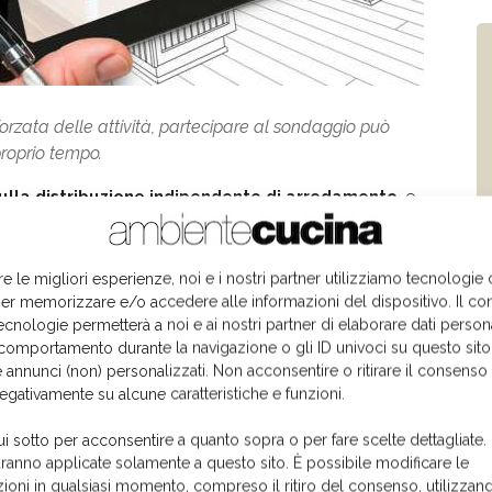
forzata delle attività, partecipare al sondaggio può
proprio tempo.
ulla distribuzione indipendente di arredamento
, e
na, è un'occasione per tutti per
capire meglio le
.
re le migliori esperienze, noi e i nostri partner utilizziamo tecnologie
er memorizzare e/o accedere alle informazioni del dispositivo. Il co
sil
e Ambiente Cucina, sono proprio
i punti vendita
ecnologie permetterà a noi e ai nostri partner di elaborare dati person
nde ai soli fini statistici sulla loro realtà e
sulle
comportamento durante la navigazione o gli ID univoci su questo sito
cucina
.
 annunci (non) personalizzati. Non acconsentire o ritirare il consens
negativamente su alcune caratteristiche e funzioni.
 continua evoluzione che si avvale di strumenti
ui sotto per acconsentire a quanto sopra o per fare scelte dettagliate.
essere competitivi e rispondere alle esigenze reali del
aranno applicate solamente a questo sito. È possibile modificare le
 del prezzo.
ioni in qualsiasi momento, compreso il ritiro del consenso, utilizzand