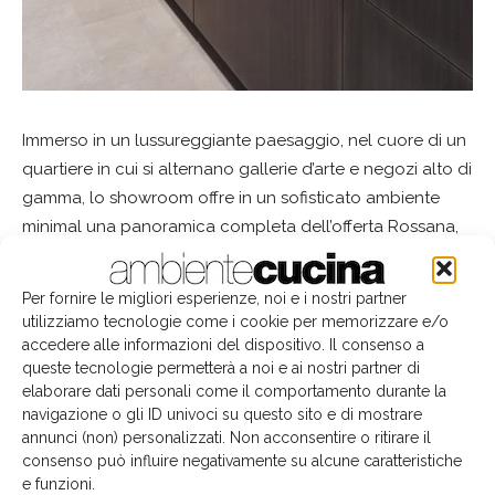
Immerso in un lussureggiante paesaggio, nel cuore di un
quartiere in cui si alternano gallerie d’arte e negozi alto di
gamma, lo showroom offre in un sofisticato ambiente
minimal una panoramica completa dell’offerta Rossana,
attraverso un’esposizione che esprime appieno i valori
simbolo del brand. Tra i modelli esposti: HT50 con ante e
Per fornire le migliori esperienze, noi e i nostri partner
top in acciaio pennellato e tavolo penisola in eucalipto
utilizziamo tecnologie come i cookie per memorizzare e/o
scuro, il sistema di armadiature TU23 e TU23 Architectural
accedere alle informazioni del dispositivo. Il consenso a
queste tecnologie permetterà a noi e ai nostri partner di
declinati in tutte le loro preziose possibilità compositive
elaborare dati personali come il comportamento durante la
con ante in eucalipto scuro termo trattato, TK38 in
navigazione o gli ID univoci su questo sito e di mostrare
versione bianco lucido e HD23 nei toni freddi del bianco
annunci (non) personalizzati. Non acconsentire o ritirare il
e grigio mixando laccato opaco e lucido.
consenso può influire negativamente su alcune caratteristiche
e funzioni.