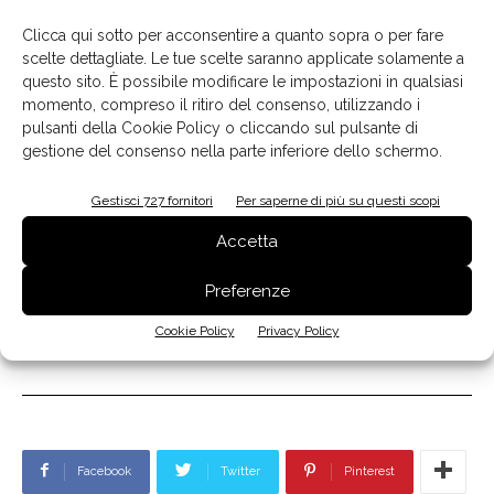
"
Questo nuovo e importante tassello va ad aggiungersi al
Clicca qui sotto per acconsentire a quanto sopra o per fare
progetto di sviluppo del brand e ne esalta il successo
scelte dettagliate. Le tue scelte saranno applicate solamente a
internazionale, alla base del quale risiede senza dubbio lo
questo sito. È possibile modificare le impostazioni in qualsiasi
stretto rapporto tra industria e artigianato, tra tecnologie
momento, compreso il ritiro del consenso, utilizzando i
pulsanti della Cookie Policy o cliccando sul pulsante di
innovative e saper fare d’eccezione
- ha commentato
gestione del consenso nella parte inferiore dello schermo.
Emanuel Colombini, Amministratore Delegato
dell’omonimo Gruppo
-.
Il risultato è un prodotto
Gestisci 727 fornitori
Per saperne di più su questi scopi
complessivamente haute couture, un prodotto unico al
Accetta
mondo
".
Preferenze
gruppo colombini
internazionalizzazione
Miami
TAG
Cookie Policy
Privacy Policy
monomarca
Rossana
showroom
Stati Uniti
store
Facebook
Twitter
Pinterest